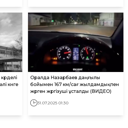
күрделі
Оралда Назарбаев даңғылы
лі күнге
бойымен 167 км/сағ жылдамдықпен
жүрген жүргізуші ұсталды (ВИДЕО)
31.07.2025 01:30