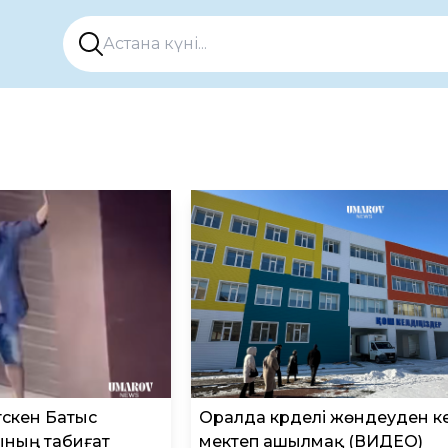
түскен Батыс
Оралда күрделі жөндеуден к
ының табиғат
мектеп ашылмақ (ВИДЕО)