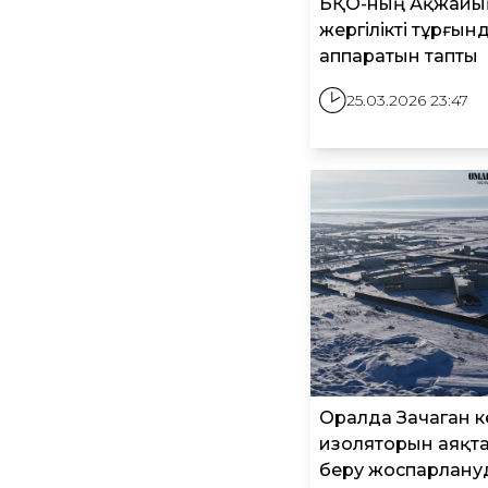
БҚО-ның Ақжайы
жергілікті тұрғы
аппаратын тапты
25.03.2026 23:47
Оралда Зачаган ке
изоляторын аяқта
беру жоспарлану