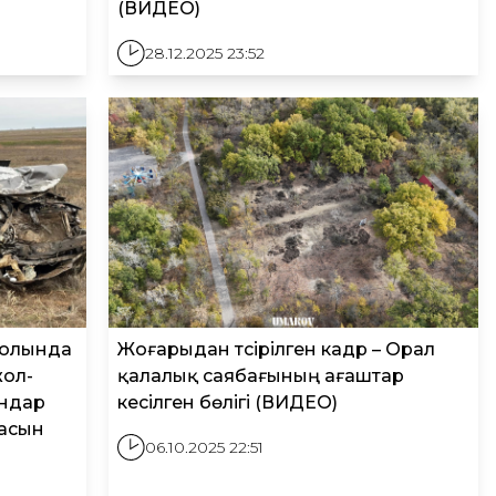
(ВИДЕО)
28.12.2025 23:52
жолында
Жоғарыдан түсірілген кадр – Орал
жол-
қалалық саябағының ағаштар
андар
кесілген бөлігі (ВИДЕО)
жасын
06.10.2025 22:51