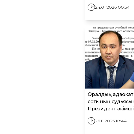
24.01.2026 00:54
Оралдық адвокат
сотының судьясы
Президент әкімші
26.11.2025 18:44