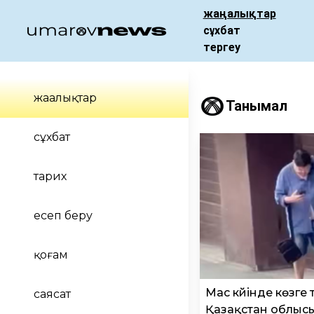
жаңалықтар
сұхбат
тергеу
жаңалықтар
Танымал
сұхбат
тарих
есеп беру
қоғам
Мас күйінде көзге 
саясат
Қазақстан облыс