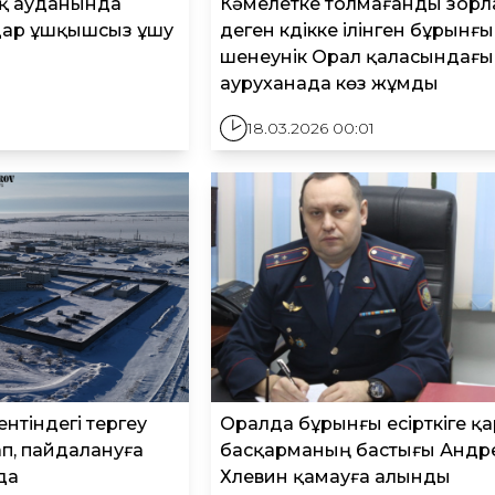
қ ауданында
Кәмелетке толмағанды зор
ндар ұшқышсыз ұшу
деген күдікке ілінген бұрынғы
шенеунік Орал қаласындағы
ауруханада көз жұмды
18.03.2026 00:01
нтіндегі тергеу
Оралда бұрынғы есірткіге қ
п, пайдалануға
басқарманың бастығы Андр
да
Хлевин қамауға алынды