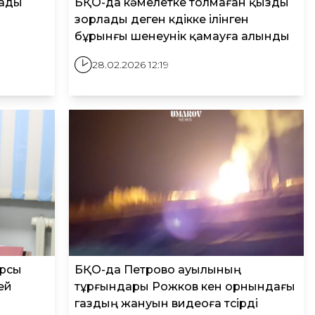
лады
БҚО-да кәмелетке толмаған қызды
зорлады деген күдікке ілінген
бұрынғы шенеунік қамауға алынды
28.02.2026 12:19
арсы
БҚО-да Петрово ауылының
ей
тұрғындары Рожков кен орнындағы
газдың жануын видеоға түсірді