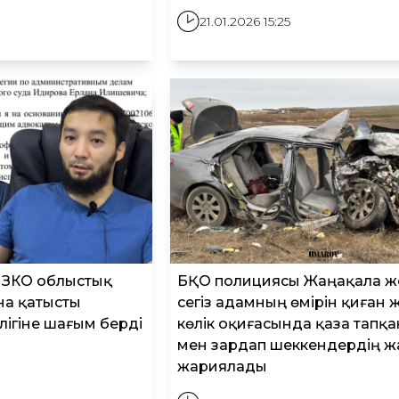
21.01.2026 15:25
 ЗКО облыстық
БҚО полициясы Жаңақала 
на қатысты
сегіз адамның өмірін қиған 
лігіне шағым берді
көлік оқиғасында қаза тапқ
мен зардап шеккендердің 
жариялады