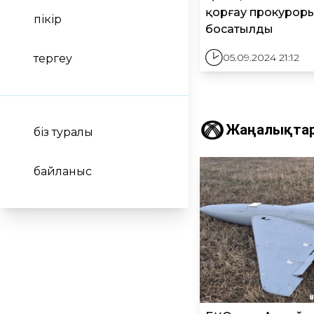
қорғау прокурор
пікір
босатылды
05.09.2024 21:12
тергеу
Жаңалықта
біз туралы
байланыс