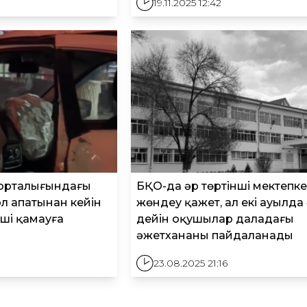
19.11.2025 12:42
орталығындағы
БҚО-да әр төртінші мектепке 
ол апатынан кейін
жөндеу қажет, ал екі ауылда ә
уші қамауға
дейін оқушылар даладағы
әжетхананы пайдаланады
23.08.2025 21:16