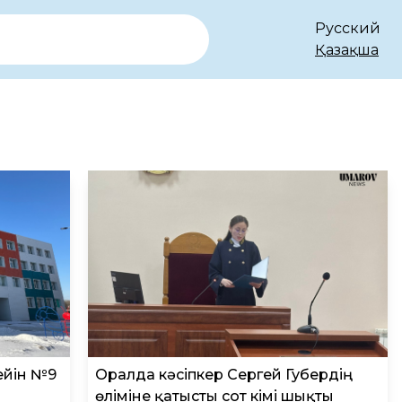
Русский
Қазақша
ейін №9
Оралда кәсіпкер Сергей Губердің
өліміне қатысты сот үкімі шықты