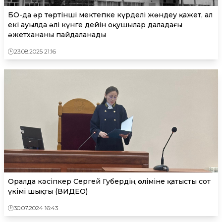
БҚО-да әр төртінші мектепке күрделі жөндеу қажет, ал
екі ауылда әлі күнге дейін оқушылар даладағы
әжетхананы пайдаланады
23.08.2025 21:16
Оралда кәсіпкер Сергей Губердің өліміне қатысты сот
үкімі шықты (ВИДЕО)
30.07.2024 16:43