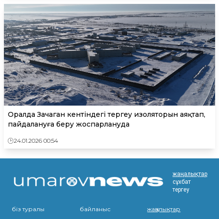
Оралда Зачаган кентіндегі тергеу изоляторын аяқтап,
пайдалануға беру жоспарлануда
24.01.2026 00:54
жаңалықтар
сұхбат
тергеу
біз туралы
байланыс
жаңалықтар