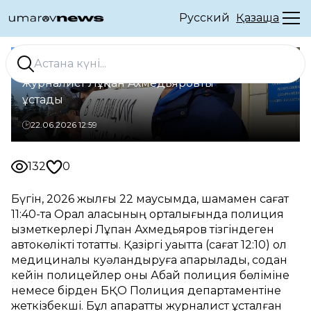
Русский
Қазақша
Оралда полиция қазақстандық
журналист Лұқпан Ахмедьяровты
ұстады
22.06.2026 12:59
132
0
Бүгін, 2026 жылғы 22 маусымда, шамамен сағат
11:40-та Орал қаласының орталығында полиция
қызметкерлері Лұқпан Ахмедьяров тізгіндеген
автокөлікті тоқтатты. Қазіргі уақытта (сағат 12:10) ол
медициналық куәландыруға апарылады, содан
кейін полицейлер оны Абай полиция бөліміне
немесе бірден БҚО Полиция департаментіне
жеткізбекші. Бұл ақпаратты журналист ұсталған