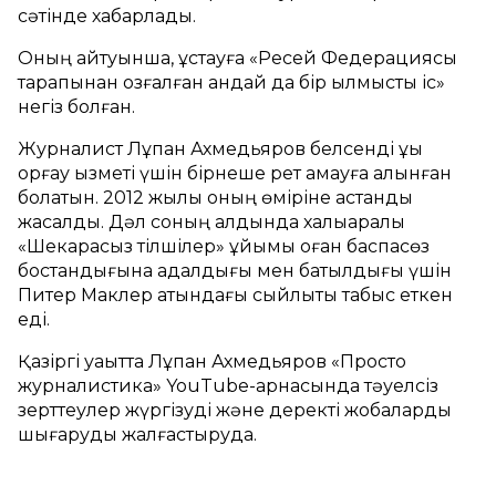
сәтінде хабарлады.
Оның айтуынша, ұстауға «Ресей Федерациясы
тарапынан қозғалған қандай да бір қылмыстық іс»
негіз болған.
Журналист Лұқпан Ахмедьяров белсенді құқық
қорғау қызметі үшін бірнеше рет қамауға алынған
болатын. 2012 жылы оның өміріне қастандық
жасалды. Дәл соның алдында халықаралық
«Шекарасыз тілшілер» ұйымы оған баспасөз
бостандығына адалдығы мен батылдығы үшін
Питер Маклер атындағы сыйлықты табыс еткен
еді.
Қазіргі уақытта Лұқпан Ахмедьяров «Просто
журналистика» YouTube-арнасында тәуелсіз
зерттеулер жүргізуді және деректі жобаларды
шығаруды жалғастыруда.