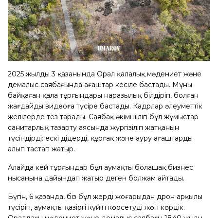
2025 жылдың 3 қазанында Орал қалалық мәдениет және
демалыс саябағында ағаштар кесіле бастады. Мұны
байқаған қала тұрғындары наразылық білдіріп, болған
жағдайды видеоға түсіре бастады. Кадрлар әлеуметтік
желілерде тез тарады. Саябақ әкімшілігі бұл жұмыстар
санитарлық тазарту аясында жүргізіліп жатқанын
түсіндірді: ескі діңдерді, құрғақ және ауру ағаштарды
алып тастап жатыр.
Алайда кей тұрғындар бұл аумақты болашақ бизнес
нысанына дайындап жатыр деген болжам айтады.
Бүгін, 6 қазанда, біз бұл жерді жоғарыдан дрон арқылы
түсіріп, аумақтың қазіргі күйін көрсетуді жөн көрдік.