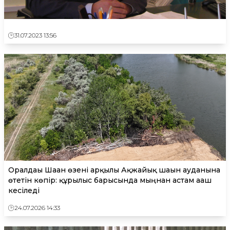
31.07.2023 13:56
Оралдағы Шаған өзені арқылы Ақжайық шағын ауданына
өтетін көпір: құрылыс барысында мыңнан астам ағаш
кесіледі
24.07.2026 14:33