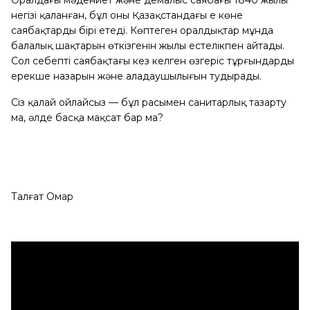
Оралдағы мәдениет және демалыс саябағы 1840 жылы
негізі қаланған, бұл оны Қазақстандағы ең көне
саябақтардың бірі етеді. Көптеген оралдықтар мұнда
балалық шақтарын өткізгенін жылы естелікпен айтады.
Сол себепті саябақтағы кез келген өзгеріс тұрғындардың
ерекше назарын және алаңдаушылығын тудырады.
Сіз қалай ойлайсыз — бұл расымен санитарлық тазарту
ма, әлде басқа мақсат бар ма?
Талғат Омар