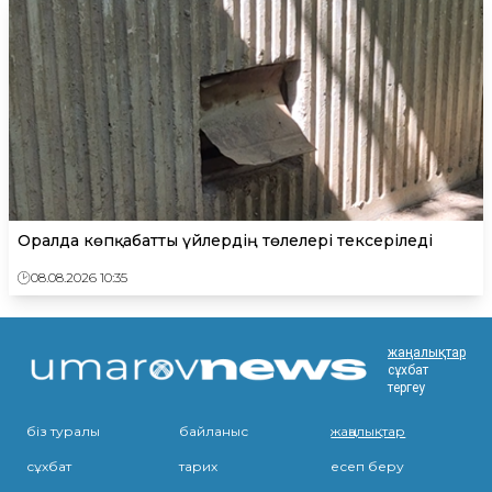
Оралда көпқабатты үйлердің төлелері тексеріледі
08.08.2026 10:35
жаңалықтар
сұхбат
тергеу
біз туралы
байланыс
жаңалықтар
сұхбат
тарих
есеп беру