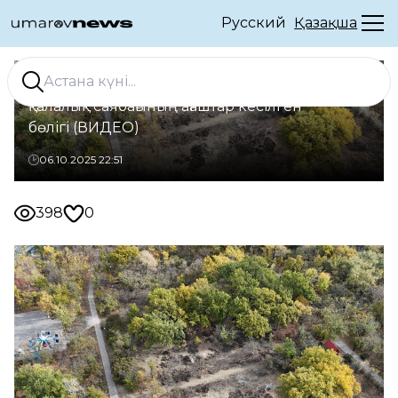
Русский
Қазақша
Жоғарыдан түсірілген кадр – Орал
қалалық саябағының ағаштар кесілген
бөлігі (ВИДЕО)
06.10.2025 22:51
398
0