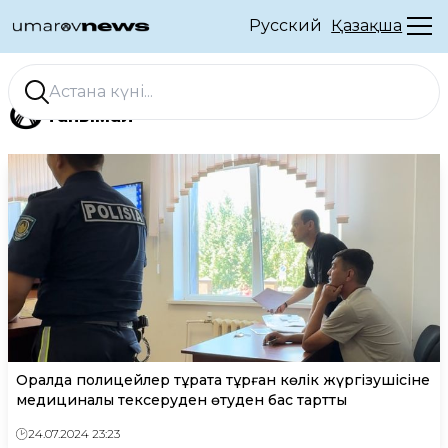
Русский
Қазақша
Танымал
Оралда полицейлер тұрақта тұрған көлік жүргізушісіне
медициналық тексеруден өтуден бас тартты
24.07.2024 23:23