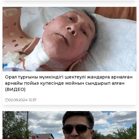
Орал тұрғыны мүмкіндігі шектеулі жандарға арналған
арнайы пойыз купесінде мойнын сындырып алған
(ВИДЕО)
02.09.2024 12:37