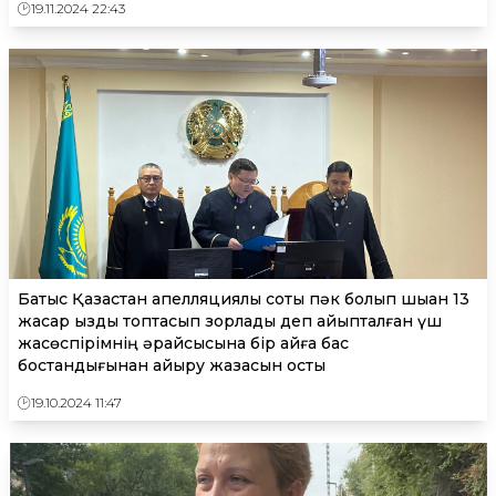
19.11.2024 22:43
Батыс Қазақстан апелляциялық соты пәк болып шыққан 13
жасар қызды топтасып зорлады деп айыпталған үш
жасөспірімнің әрқайсысына бір айға бас
бостандығынан айыру жазасын қосты
19.10.2024 11:47