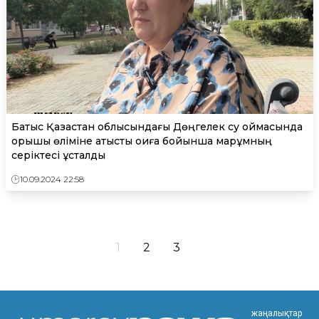
Батыс Қазақстан облысындағы Дөңгелек су қоймасында
қорықшы өліміне қатысты оқиға бойынша марқұмның
серіктесі ұсталды
10.09.2024 22:58
1
2
3
жаңалықтар