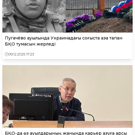
Пугачёво ауылында Украинадағы соғыста қаза тапқан
БҚО тумасын жерледі
09.12.2025 17:23
БҚО-да өз ауылдарының жанында карьер қазуға қарсы