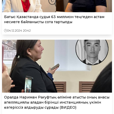
Батыс Қазақстанда судья 63 миллион теңгеден астам
несиеге байланысты сотқа тартылды
04.12.2024 20:42
Оралда Нариман Рағуфтың өліміне қатысты оның анасы
апелляциялық алқадан бірінші инстанцияның үкімін
өзгеріссіз қалдыруды сұрады (ВИДЕО)