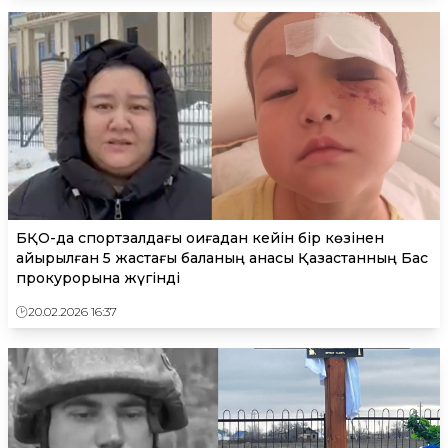
БҚО-да спортзалдағы оқиғадан кейін бір көзінен
айырылған 5 жастағы баланың анасы Қазақстанның Бас
прокурорына жүгінді
20.02.2026 16:37