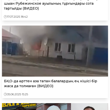
шыққан Рубежинское ауылының тұрғындары сотқа
тартылды (ВИДЕО)
17.07.2025 18:42
БҚО-да өрттен қаза тапқан балалардың ең кішісі бір
жасқа да толмаған (ВИДЕО)
05.06.2025 15:25