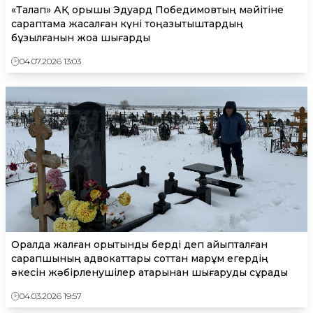
«Талап» АҚ қорықшы Эдуард Победимовтың мәйітіне
сараптама жасалған күні тоңазытқыштардың
бұзылғанын жоққа шығарды
04.07.2026 13:03
Оралда жалған қорытынды берді деп айыпталған
сарапшының адвокаттары соттан марқұм егердің
әкесін жәбірленушілер қатарынан шығаруды сұрады
04.03.2026 19:57