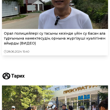
Орал полицейлері су тасқыны кезінде үйін су басқан қала
тұрғынына көмектесудің орнына жүргізуші куәлігінен
айырды (ВИДЕО)
28.06.2024 15:40
Тарих