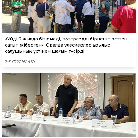
«Үйді 6 жылда бітірмеді, пәтерлерді бірнеше реттен
сатып жіберген»: Оралда үлескерлер құрылыс
салушының үстінен шағым түсірді
31.07.2026 14:50