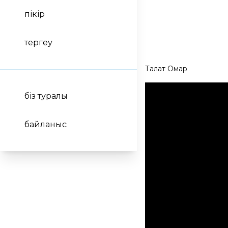
пікір
тергеу
Талғат Омар
біз туралы
байланыс