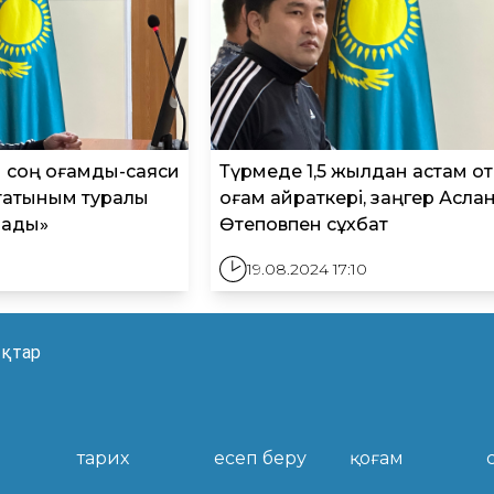
н соң қоғамдық-саяси
Түрмеде 1,5 жылдан астам о
ртатыным туралы
қоғам қайраткері, заңгер Асла
рады»
Өтеповпен сұхбат
19.08.2024 17:10
қтар
тарих
есеп беру
қоғам