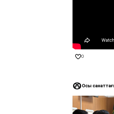
0
Осы санаттағ