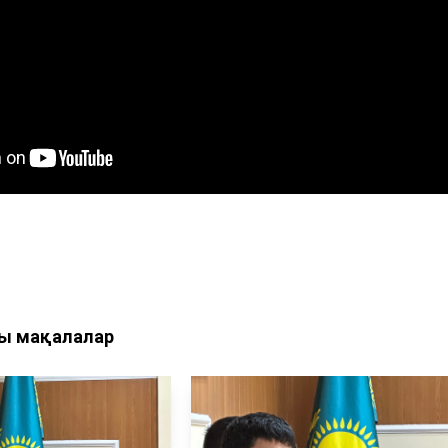
ы мақалалар