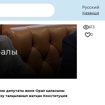
Русский
Қазақша
613
0
ралы
ының депутаты және Орал қаласының
ызу талқыланып жатқан Конституция