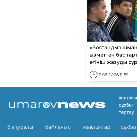
«Бостандыққа шыққа
қызметтен бас та
өтініш жазуды сұ
12.05.2026 11:59
жаңалы
сұхбат
тергеу
біз туралы
байланыс
жаңалықтар
сұхбат