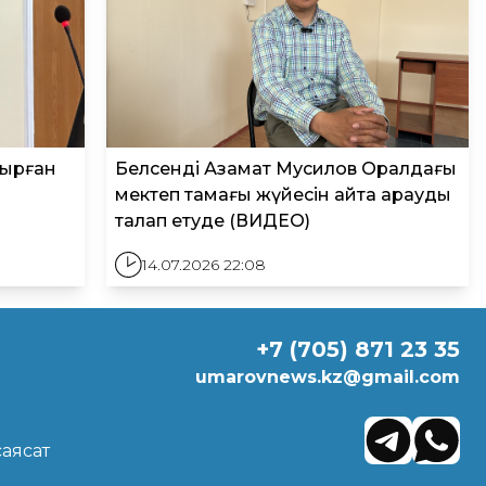
тырған
Белсенді Азамат Мусилов Оралдағы
н
мектеп тамағы жүйесін қайта қарауды
талап етуде (ВИДЕО)
14.07.2026 22:08
+7 (705) 871 23 35
umarovnews.kz@gmail.com
саясат