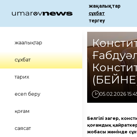
жаңалықтар
сұхбат
тергеу
Консти
жаңалықтар
Ғабдуәл
сұхбат
Консти
(БЕЙНЕ
тарих
есеп беру
05.02.2026 15:4
қоғам
Белгілі заңгер, кон
қоғамдық қайраткер
саясат
жобасы жөнінде сұх