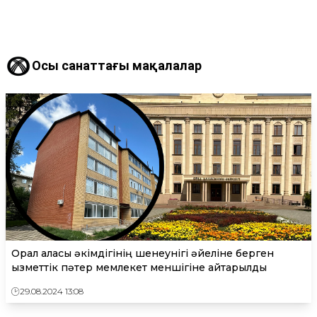
Осы санаттағы мақалалар
Орал қаласы әкімдігінің шенеунігі әйеліне берген
қызметтік пәтер мемлекет меншігіне қайтарылды
29.08.2024 13:08