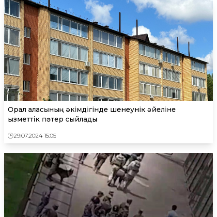
Орал қаласының әкімдігінде шенеунік әйеліне
қызметтік пәтер сыйлады
29.07.2024 15:05