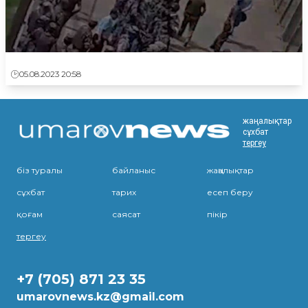
05.08.2023 20:58
жаңалықтар
сұхбат
тергеу
біз туралы
байланыс
жаңалықтар
сұхбат
тарих
есеп беру
қоғам
саясат
пікір
тергеу
+7 (705) 871 23 35
umarovnews.kz@gmail.com