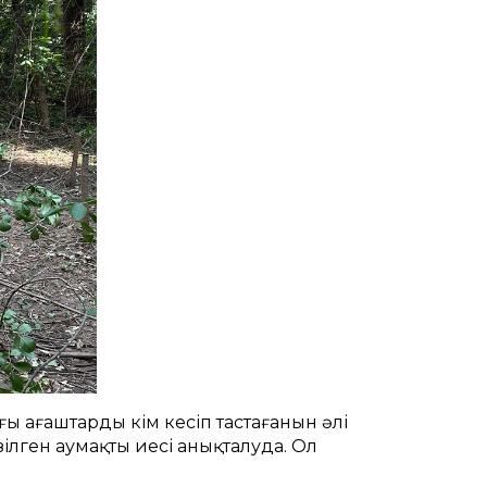
ғы ағаштарды кім кесіп тастағанын әлі
ілген аумақтың иесі анықталуда. Ол