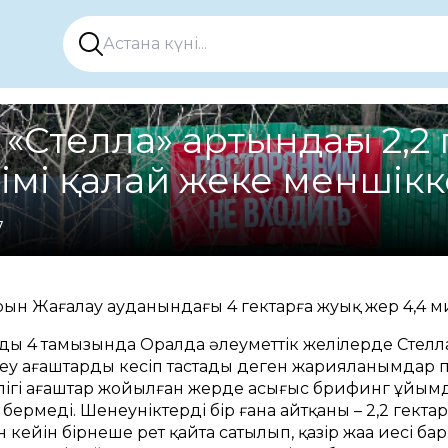
«Стелла» артындағы 2,2 
імі қалай жеке меншікке
7
ын Жағалау ауданындағы 4 гектарға жуық жер 4,4 мил
ың 4 тамызында Оралда әлеуметтік желілерде Стелла
у ағаштарды кесіп тастады деген жарияланымдар па
билігі ағаштар жойылған жерде асығыс брифинг ұйымд
бермеді. Шенеуніктердің бір ғана айтқаны – 2,2 гек
н кейін бірнеше рет қайта сатылып, қазір жаңа иесі б