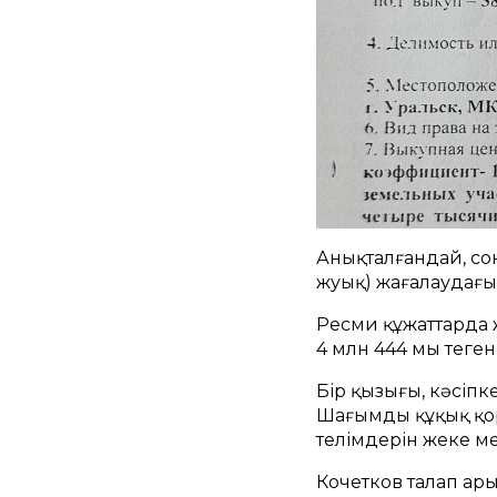
Анықталғандай, сон
жуық) жағалаудағы 
Ресми құжаттарда ж
4 млн 444 мың теңген
Бір қызығы, кәсіпке
Шағымды құқық қор
телімдерін жеке ме
Кочетков талап ар