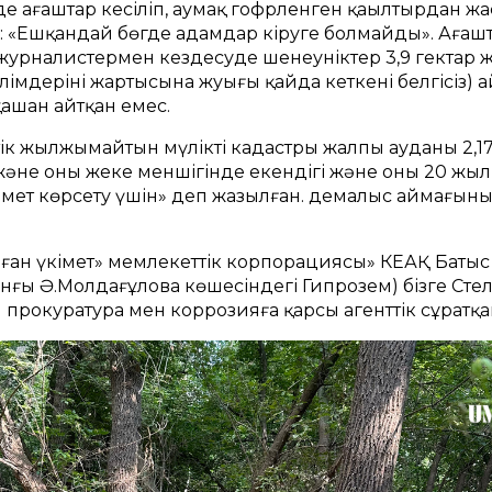
е ағаштар кесіліп, аумақ гофрленген қаңылтырдан ж
 «Ешқандай бөгде адамдар кіруге болмайды». Ағашта
а журналистермен кездесуде шенеуніктер 3,9 гектар ж
лімдерінің жартысына жуығы қайда кеткені белгісіз) а
қашан айтқан емес.
ік жылжымайтын мүліктің кадастры жалпы ауданы 2,179
 және оның жеке меншігінде екендігі және оның 20 ж
мет көрсету үшін» деп жазылған. демалыс аймағының
лған үкімет» мемлекеттік корпорациясы» КЕАҚ Баты
ғы Ә.Молдағұлова көшесіндегі Гипрозем) бізге Стел
 прокуратура мен коррозияға қарсы агенттік сұратқа