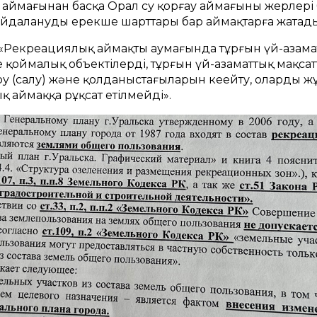
аймағынан басқа Орал су қорғау аймағының жерлері 
айдаланудың ерекше шарттары бар аймақтарға жатады
«Рекреациялық аймақтың аумағында тұрғын үй-азаматт
қоймалық объектілерді, тұрғын үй-азаматтық мақса
у (салу) және қолданыстағыларын кеңейту, олардың ж
 аймаққа рұқсат етілмейді».