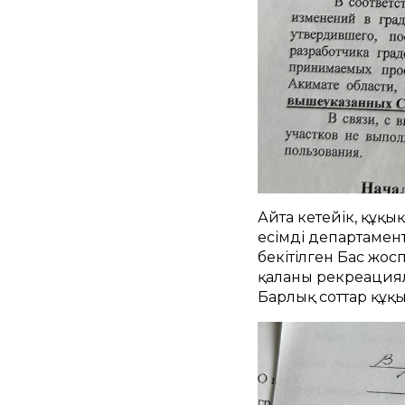
Айта кетейік, құқы
есімді департамен
бекітілген Бас жо
қаланың рекреация
Барлық соттар құқ