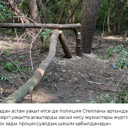
тадан астам уақыт өтсе де полиция Стелланың артында
азіргі уақытта ағаштарды заңсыз кесу жұмыстары жүргіз
ін заңды процессуалдық шешім қабылданады».