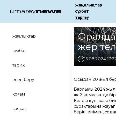
жаңалықтар
сұхбат
тергеу
Оралда 
жаңалықтар
жер тел
сұхбат
15.08.2024 17:2
тарих
Осыдан 20 жыл бұр
есеп беру
Барлығы 2024 жылд
қоғам
жайылмасында біре
Келесі күні қала 
сұрақтарына жауап 
саясат
берілгенімен, сода