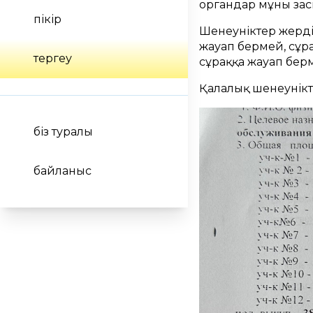
органдар мұның заң
пікір
Шенеуніктер жердің
жауап бермей, сұра
тергеу
сұраққа жауап берм
Қалалық шенеунікте
біз туралы
байланыс