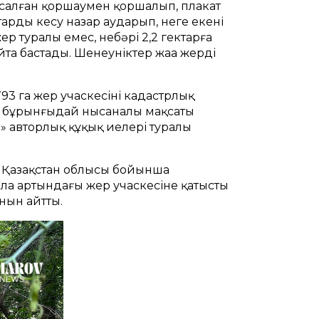
асалған қоршаумен қоршалып, плакат
рды кесу назар аударып, неге екені
ер туралы емес, небәрі 2,2 гектарға
йта бастады. Шенеуніктер жаңа жердің
3 га жер учаскесінің кадастрлық
ыл бұрынғыдай нысаналы мақсаты
» авторлық құқық иелері туралы
с Қазақстан облысы бойынша
ла артындағы жер учаскесіне қатысты
нын айтты.