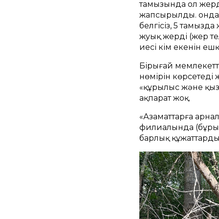
тамызында ол жерд
жапсырылды. онда:
белгісіз, 5 тамызд
жуық жерді (жер те
иесі кім екенін еш
Бірыңғай мемлекетт
нөмірін көрсетеді
«құрылыс және қыз
ақпарат жоқ.
«Азаматтарға арна
филиалында (бұрын
барлық құжаттарды