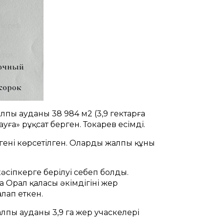
лпы ауданы 38 984 м2 (3,9 гектарға
ға» рұқсат берген. Токарев есімді.
гені көрсетілген. Олардың жалпы құны
кәсіпкерге берілуі себеп болды.
Орал қаласы әкімдігінің жер
лап еткен.
пы ауданы 3,9 га жер учаскелері