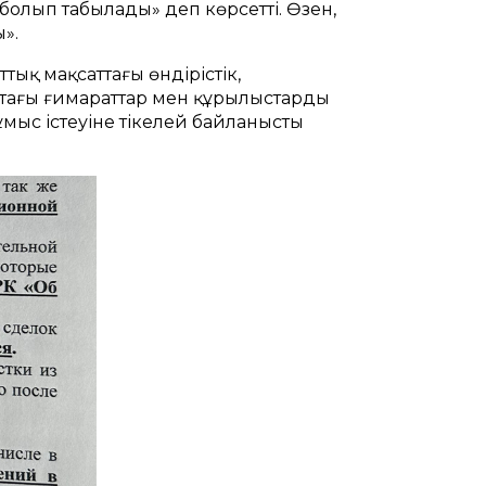
болып табылады» деп көрсетті. Өзен,
».
ық мақсаттағы өндірістік,
ттағы ғимараттар мен құрылыстарды
ұмыс істеуіне тікелей байланысты