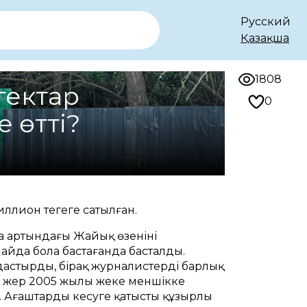
Русский
Қазақша
1808
гектар
0
 өтті?
лион теңгеге сатылған.
 артындағы Жайық өзенінің
йда бола бастағанда басталды.
астырды, бірақ журналистердің барлық
тар жер 2005 жылы жеке меншікке
ар. Ағаштарды кесуге қатысты құзырлы