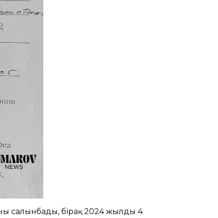
рны салынбады, бірақ 2024 жылдың 4