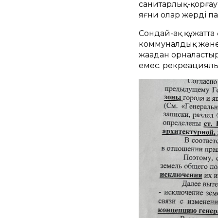
санитарлық-қорғау 
яғни олар жерді п
Сондай-ақ құжатта 
коммуналдық және 
жаңадан орналастыр
емес. рекреациялық