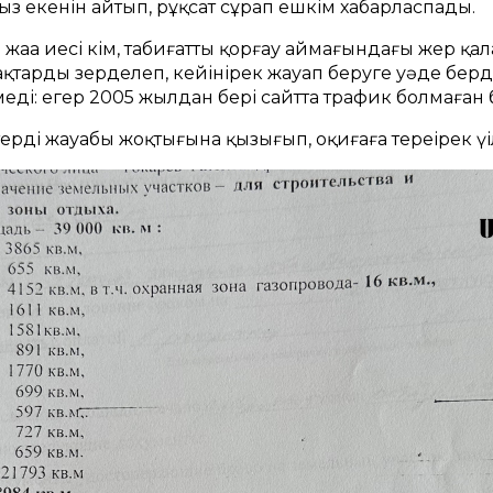
сыз екенін айтып, рұқсат сұрап ешкім хабарласпады.
 жаңа иесі кім, табиғатты қорғау аймағындағы жер қа
қтарды зерделеп, кейінірек жауап беруге уәде берді
еді: егер 2005 жылдан бері сайтта трафик болмаған 
рдің жауабы жоқтығына қызығып, оқиғаға тереңірек үңі