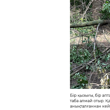
Бір қызығы, бір ап
таба алмай отыр. Қ
анықталғаннан кей