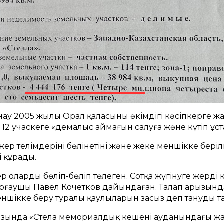
ау 2005 жылы Орал қаласының әкімдігі кәсіпкерге жа
12 учаскеге «демалыс аймағын салуға және күтіп ұстау
ер телімдерінің бөлінетіні және жеке меншікке беріл
і құрады.
р оларды бөліп-бөліп төлеген. Сотқа жүгінуге жердің 
ғаушы Павел Кочетков дайындаған. Талап арызында 
ншікке беру туралы қаулыларын заңсыз деп тануды та
ызында «Стела мемориалдық кешені ауданындағы жал