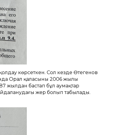
 қолдау көрсеткен. Сол кезде Өтегенов
нда Орал қаласының 2006 жылы
87 жылдан бастап бұл аумақтар
айдаланудағы жер болып табылады.