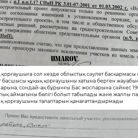
қ қорғаушыға сол кезде облыстық сәулет басқармасы
т басшысы құқық қорғаушының хатына берген жауабы
спарына, сондай-ақ бұрынғы Бас жоспарына сәйкес 19
лық аймағының бөлігі болып табылады және жалпы п
ық қорғаушының талаптарын қанағаттандырмады