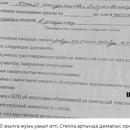
20 жылға жуық уақыт өтті, Стелла артында демалыс о