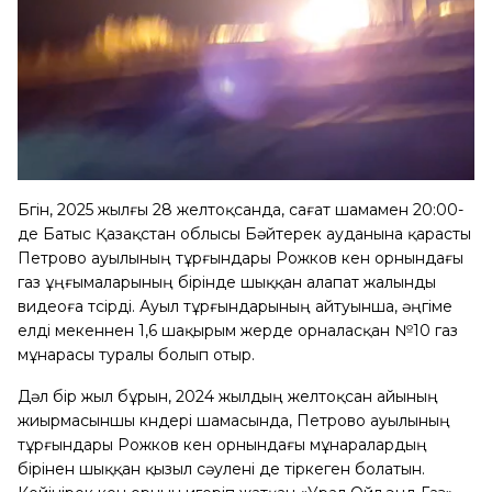
Бүгін, 2025 жылғы 28 желтоқсанда, сағат шамамен 20:00-
де Батыс Қазақстан облысы Бәйтерек ауданына қарасты
Петрово ауылының тұрғындары Рожков кен орнындағы
газ ұңғымаларының бірінде шыққан алапат жалынды
видеоға түсірді. Ауыл тұрғындарының айтуынша, әңгіме
елді мекеннен 1,6 шақырым жерде орналасқан №10 газ
мұнарасы туралы болып отыр.
Дәл бір жыл бұрын, 2024 жылдың желтоқсан айының
жиырмасыншы күндері шамасында, Петрово ауылының
тұрғындары Рожков кен орнындағы мұнаралардың
бірінен шыққан қызыл сәулені де тіркеген болатын.