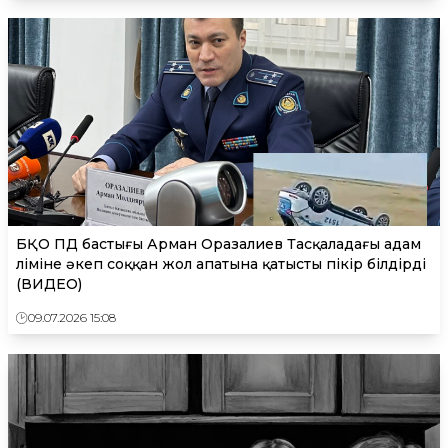
БҚО ПД бастығы Арман Оразалиев Тасқаладағы адам
өліміне әкеп соққан жол апатына қатысты пікір білдірді
(ВИДЕО)
09.07.2026 15:08