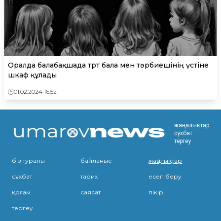
Оралда балабақшада төрт бала мен тәрбиешінің үстіне
шкаф құлады
01.02.2024 16:52
жаңалықтар
сұхбат
тергеу
біз туралы
байланыс
жаңалықтар
сұхбат
тарих
есеп беру
қоғам
саясат
пікір
тергеу