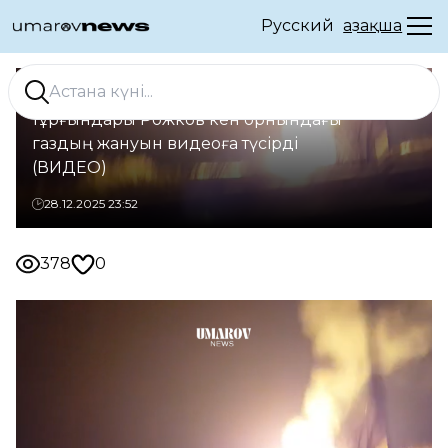
Русский
Қазақша
БҚО-да Петрово ауылының
тұрғындары Рожков кен орнындағы
газдың жануын видеоға түсірді
(ВИДЕО)
28.12.2025 23:52
378
0