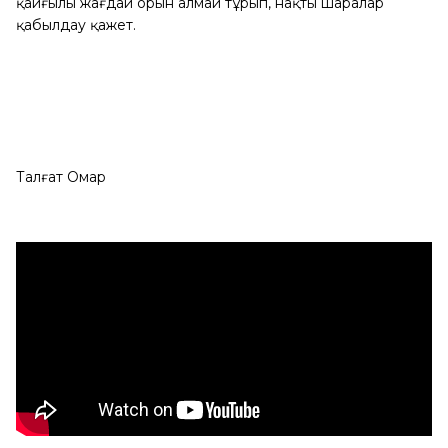
қайғылы жағдай орын алмай тұрып, нақты шаралар
қабылдау қажет.
Талғат Омар