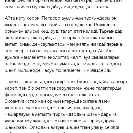
Кейінірек кен орнын игеріп жатқан «Урал Ойл энд Газ»
компаниясы бұл жағдайды инцидент деп атаған.
Айта кету керек, Петрово ауылының тұрғындары он
жылдан астам уақыт бойы газ өндірілетін Рожков кен
орнынан алысқа көшіруді талап етіп келеді. Тұрғындар
экологиялық жағдайдың нашарлап бара жатқанын
айтып, оның денсаулықтары мен жалпы жағдайларына
кері әсерін тигізіп отырғанын алға тартады. Алайда
ауылға мемлекеттік экологтар келіп, ауа сынамаларын
алған кезде, елді мекен аумағында зиянды заттардың
шекті мөлшерден асуы тіркелмегенін мәлімдейді.
Тәуелсіз экологтардың пікірінше, билік жағдайға салғырт
қарап, тек бір реттік тексерулермен және талаптарды
формалды түрде орындаумен шектеліп отыр.
Экоактивистер кен орнын игеруші компания мен
жергілікті әкімдіктерді экологиялық ахуалдың
нашарлауына қатысты тұрғындардың шағымдарына
және көшіру жөніндегі өтініштеріне назар аударуға
шақырады. Олардың айтуынша, жаппай улану секілді