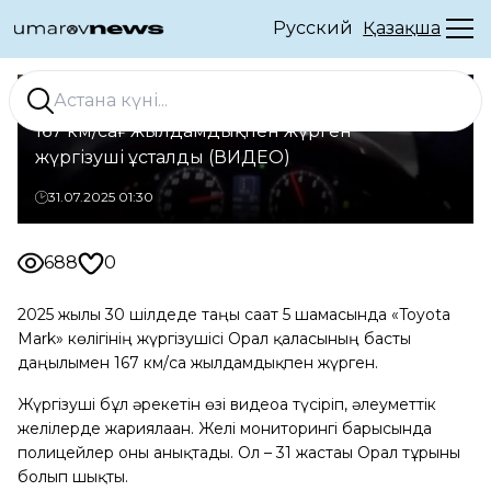
Русский
Қазақша
Оралда Назарбаев даңғылы бойымен
167 км/сағ жылдамдықпен жүрген
жүргізуші ұсталды (ВИДЕО)
31.07.2025 01:30
688
0
2025 жылғы 30 шілдеде таңғы сағат 5 шамасында «Toyota
Mark» көлігінің жүргізушісі Орал қаласының басты
даңғылымен 167 км/сағ жылдамдықпен жүрген.
Жүргізуші бұл әрекетін өзі видеоға түсіріп, әлеуметтік
желілерде жариялаған. Желі мониторингі барысында
полицейлер оны анықтады. Ол – 31 жастағы Орал тұрғыны
болып шықты.