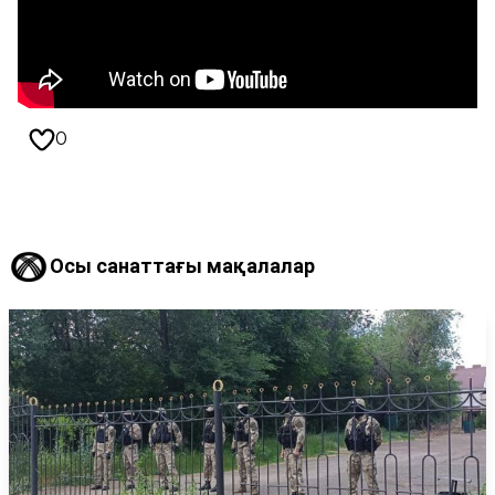
0
Осы санаттағы мақалалар