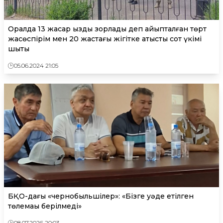
Оралда 13 жасар қызды зорлады деп айыпталған төрт
жасөспірім мен 20 жастағы жігітке қатысты сот үкімі
шықты
05.06.2024 21:05
БҚО-дағы «чернобыльшілер»: «Бізге уәде етілген
төлемақы берілмеді»
08.07.2026 20:03