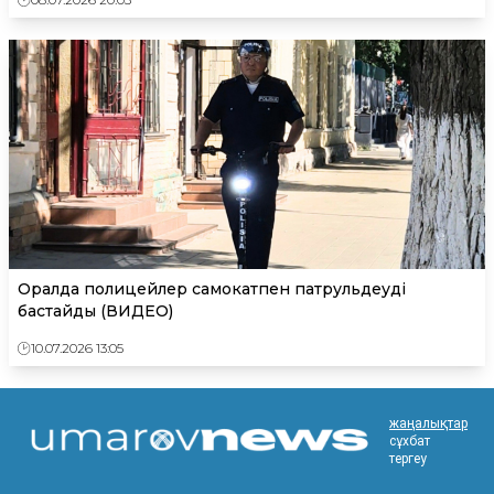
Оралда полицейлер самокатпен патрульдеуді
бастайды (ВИДЕО)
10.07.2026 13:05
жаңалықтар
сұхбат
тергеу