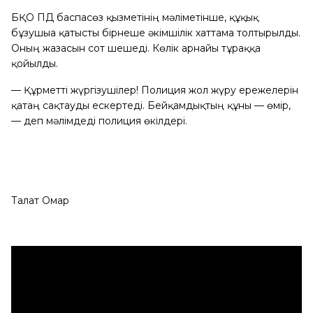
БҚО ПД баспасөз қызметінің мәліметінше, құқық
бұзушыға қатысты бірнеше әкімшілік хаттама толтырылды.
Оның жазасын сот шешеді. Көлік арнайы тұраққа
қойылды.
— Құрметті жүргізушілер! Полиция жол жүру ережелерін
қатаң сақтауды ескертеді. Бейқамдықтың құны — өмір,
— деп мәлімдеді полиция өкілдері.
Талғат Омар