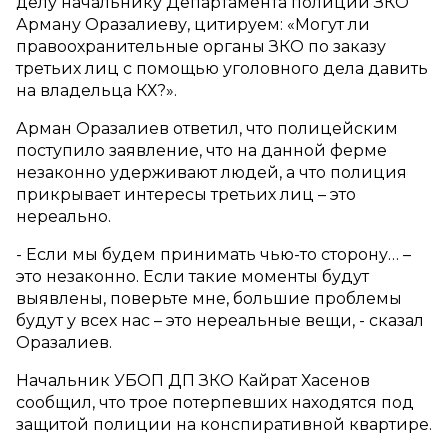
делу начальнику Департамента полиции ЗКО
Арману Оразалиеву, цитируем: «Могут ли
правоохранительные органы ЗКО по заказу
третьих лиц с помощью уголовного дела давить
на владельца КХ?».
Арман Оразалиев ответил, что полицейским
поступило заявление, что на данной ферме
незаконно удерживают людей, а что полиция
прикрывает интересы третьих лиц – это
нереально.
- Если мы будем принимать чью-то сторону… –
это незаконно. Если такие моменты будут
выявлены, поверьте мне, большие проблемы
будут у всех нас – это нереальные вещи, - сказал
Оразалиев.
Начальник УБОП ДП ЗКО Кайрат Хасенов
сообщил, что трое потерпевших находятся под
защитой полиции на конспиративной квартире.