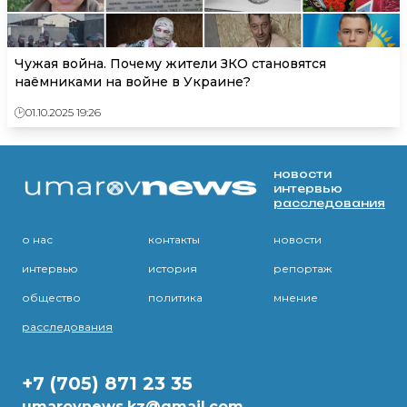
Чужая война. Почему жители ЗКО становятся
наёмниками на войне в Украине?
01.10.2025 19:26
новости
интервью
расследования
о нас
контакты
новости
интервью
история
репортаж
общество
политика
мнение
расследования
+7 (705) 871 23 35
umarovnews.kz@gmail.com