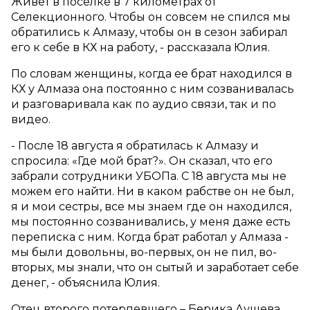
Живет в поселке в 7 километрах от
Селекционного. Чтобы он совсем не спился мы
обратились к Алмазу, чтобы он в сезон забирал
его к себе в КХ на работу, - рассказала Юлия.
По словам женщины, когда ее брат находился в
КХ у Алмаза она постоянно с ним созванивалась
и разговаривала как по аудио связи, так и по
видео.
- После 18 августа я обратилась к Алмазу и
спросила: «Где мой брат?». Он сказал, что его
забрали сотрудники УБОПа. С 18 августа мы не
можем его найти. Ни в каком рабстве он не был,
я и мои сестры, все мы знаем где он находился,
мы постоянно созванивались, у меня даже есть
переписка с ним. Когда брат работал у Алмаза -
мы были довольны, во-первых, он не пил, во-
вторых, мы знали, что он сытый и заработает себе
денег, - объяснила Юлия.
Отец второго потерпевшего – Берика Аушева,