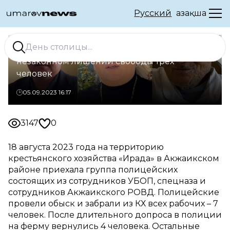
Русский
Қазақша
В ЗКО фермера обвиняют в
незаконном лишении свободы трех
человек
05.09.2023 16:17
3147
0
18 августа 2023 года на территорию
крестьянского хозяйства «Ирада» в Акжаикском
районе приехала группа полицейских
состоящих из сотрудников УБОП, спецназа и
сотрудников Акжаикского РОВД. Полицейские
провели обыск и забрали из КХ всех рабочих – 7
человек. После длительного допроса в полиции
на ферму вернулись 4 человека. Остальные