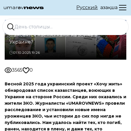
Русский
Қазақша
Чужая война. Почему жители ЗКО
становятся наёмниками на войне в
Украине?
01.10.2025 19:26
3565
0
Весной 2025 года украинский проект «Хочу жить»
обнародовал список казахстанцев, воюющих в
Украине на стороне России. Среди них оказались и
жители ЗКО. Журналисты «UMAROVNEWS» провели
расследование и установили новые имена
уроженцев ЗКО, чьи истории до сих пор нигде не
публиковались. Нам удалось найти тех, кто погиб,
ранен, находится в плену, и даже тех, кто