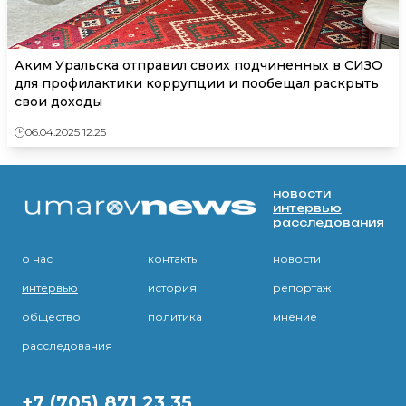
Аким Уральска отправил своих подчиненных в СИЗО
для профилактики коррупции и пообещал раскрыть
свои доходы
06.04.2025 12:25
новости
интервью
расследования
о нас
контакты
новости
интервью
история
репортаж
общество
политика
мнение
расследования
+7 (705) 871 23 35