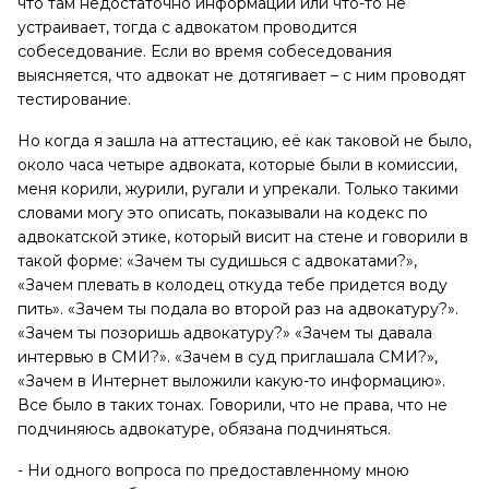
что там недостаточно информации или что-то не
устраивает, тогда с адвокатом проводится
собеседование. Если во время собеседования
выясняется, что адвокат не дотягивает – с ним проводят
тестирование.
Но когда я зашла на аттестацию, её как таковой не было,
около часа четыре адвоката, которые были в комиссии,
меня корили, журили, ругали и упрекали. Только такими
словами могу это описать, показывали на кодекс по
адвокатской этике, который висит на стене и говорили в
такой форме: «Зачем ты судишься с адвокатами?»,
«Зачем плевать в колодец откуда тебе придется воду
пить». «Зачем ты подала во второй раз на адвокатуру?».
«Зачем ты позоришь адвокатуру?» «Зачем ты давала
интервью в СМИ?». «Зачем в суд приглашала СМИ?»,
«Зачем в Интернет выложили какую-то информацию».
Все было в таких тонах. Говорили, что не права, что не
подчиняюсь адвокатуре, обязана подчиняться.
- Ни одного вопроса по предоставленному мною