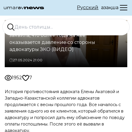
Русский
Қазақша
В Уральске адвокат Елена Акатова
заявила, что более года на нее
оказывается давление со стороны
адвокатуры ЗКО (ВИДЕО)
27.05.2024 21:00
1952
7
История противостояния адвоката Елены Акатовой и
Западно-Казахстанской коллегии адвокатов
продолжается с весны прошлого года. Все началось с
заявления одного из ее клиентов, который обратился в
адвокатуру и попросил дать ему объяснение по поводу
оплаты госпошлины. После этого её вызвали в
адвокатуру.