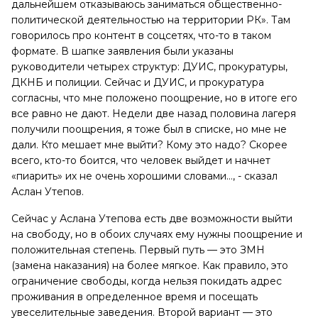
дальнейшем отказываюсь заниматься общественно-
политической деятельностью на территории РК». Там
говорилось про контент в соцсетях, что-то в таком
формате. В шапке заявления были указаны
руководители четырех структур: ДУИС, прокуратуры,
ДКНБ и полиции. Сейчас и ДУИС, и прокуратура
согласны, что мне положено поощрение, но в итоге его
все равно не дают. Недели две назад половина лагеря
получили поощрения, я тоже был в списке, но мне не
дали. Кто мешает мне выйти? Кому это надо? Скорее
всего, кто-то боится, что человек выйдет и начнет
«пиарить» их не очень хорошими словами…, - сказал
Аслан Утепов.
Сейчас у Аслана Утепова есть две возможности выйти
на свободу, но в обоих случаях ему нужны поощрение и
положительная степень. Первый путь — это ЗМН
(замена наказания) на более мягкое. Как правило, это
ограничение свободы, когда нельзя покидать адрес
проживания в определенное время и посещать
увеселительные заведения. Второй вариант — это