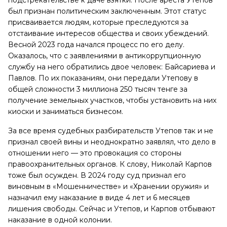
подстрекательстве к даче взятки. После ареста Утепов
был признан политическим заключенным. Этот статус
присваивается людям, которые преследуются за
отстаивание интересов общества и своих убеждений.
Весной 2023 года начался процесс по его делу.
Оказалось, что с заявлениями в антикоррупционную
службу на него обратились двое человек: Байсариева и
Павлов. По их показаниям, они передали Утепову в
общей сложности 3 миллиона 250 тысяч тенге за
получение земельных участков, чтобы установить на них
киоски и заниматься бизнесом.
За все время судебных разбирательств Утепов так и не
признал своей вины и неоднократно заявлял, что дело в
отношении него — это провокация со стороны
правоохранительных органов. К слову, Николай Карпов
тоже был осужден. В 2024 году суд признал его
виновным в «Мошенничестве» и «Хранении оружия» и
назначил ему наказание в виде 4 лет и 6 месяцев
лишения свободы. Сейчас и Утепов, и Карпов отбывают
наказание в одной колонии.