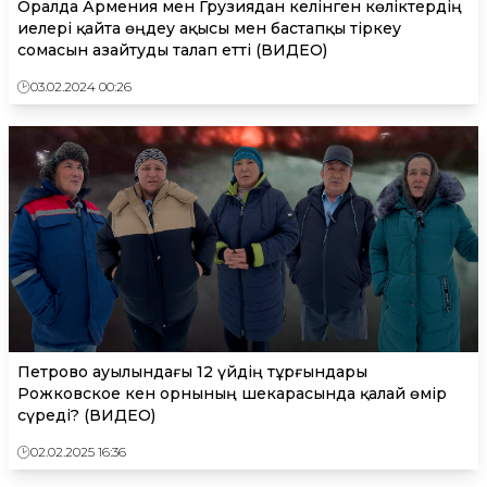
Оралда Армения мен Грузиядан әкелінген көліктердің
иелері қайта өңдеу ақысы мен бастапқы тіркеу
сомасын азайтуды талап етті (ВИДЕО)
03.02.2024 00:26
Петрово ауылындағы 12 үйдің тұрғындары
Рожковское кен орнының шекарасында қалай өмір
сүреді? (ВИДЕО)
02.02.2025 16:36