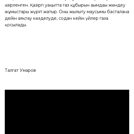
әзірленген. Қазіргі уақытта газ құбырын ағымдағы жөндеу
жұмыстары жүріп жатыр. Оны жылыту маусымы басталғанға
дейін аяқтау көзделуде, содан кейін үйлер газға
қосылады.
Талгат Умаров