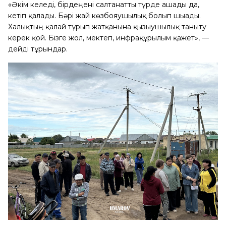
«Әкім келеді, бірдеңені салтанатты түрде ашады да,
кетіп қалады. Бәрі жай көзбояушылық болып шығады.
Халықтың қалай тұрып жатқанына қызығушылық таныту
керек қой. Бізге жол, мектеп, инфрақұрылым қажет», —
дейді тұрғындар.