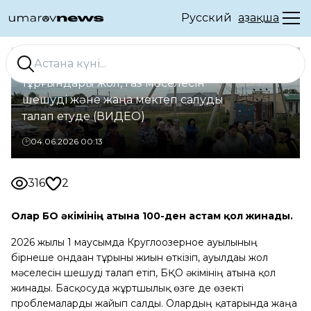
Русский
Қазақша
БҚО-да Круглоозерное ауылының
тұрғындары жол, газ мәселесін
шешуді және жаңа мектеп салуды
талап етуде (ВИДЕО)
04.06.2026 00:13
316
2
Олар БҚО әкімінің атына 100-ден астам қол жинады.
2026 жылғы 1 маусымда Круглоозерное ауылының
бірнеше ондаған тұрғыны жиын өткізіп, ауылдағы жол
мәселесін шешуді талап етіп, БҚО әкімінің атына қол
жинады. Басқосуда жұртшылық өзге де өзекті
проблемаларды жайып салды. Олардың қатарында жаңа