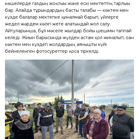
көшелерде газдың жоқтығы және ескі мектептің тарлығы
бар. Алайда тұрғындардың басты талабы — көктем мен
күзде балалар мектепке қиналмай барып, үйлерге
жедел жәрдем көлігі жете алатындай жол салу.
Айтуларынша, бұл мәселе жылдар бойы шешімін таппай
келеді. Жиын барысында жүзден астам қол жиналып, оған
көктем мен күздегі жолдардың аянышты күйі
бейнеленген фотосуреттер қоса тіркелді.