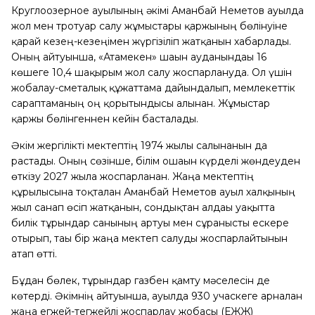
Круглоозерное ауылының әкімі Аманбай Неғметов ауылда
жол мен тротуар салу жұмыстары қаржының бөлінуіне
қарай кезең-кезеңімен жүргізіліп жатқанын хабарлады.
Оның айтуынша, «Атамекен» шағын ауданындағы 16
көшеге 10,4 шақырым жол салу жоспарлануда. Ол үшін
жобалау-сметалық құжаттама дайындалып, мемлекеттік
сараптаманың оң қорытындысы алынған. Жұмыстар
қаржы бөлінгеннен кейін басталады.
Әкім жергілікті мектептің 1974 жылы салынғанын да
растады. Оның сөзінше, білім ошағын күрделі жөндеуден
өткізу 2027 жылға жоспарланған. Жаңа мектептің
құрылысына тоқталған Аманбай Неғметов ауыл халқының
жыл санап өсіп жатқанын, сондықтан алдағы уақытта
билік тұрғындар санының артуы мен сұранысты ескере
отырып, тағы бір жаңа мектеп салуды жоспарлайтынын
атап өтті.
Бұдан бөлек, тұрғындар газбен қамту мәселесін де
көтерді. Әкімнің айтуынша, ауылда 930 учаскеге арналған
жаңа егжей-тегжейлі жоспарлау жобасы (ЕЖЖ)