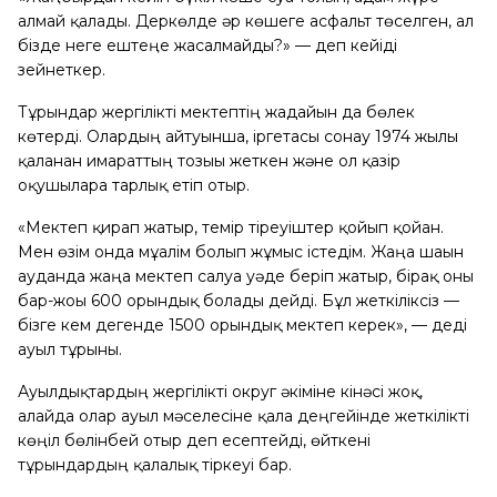
алмай қалады. Деркөлде әр көшеге асфальт төселген, ал
бізде неге ештеңе жасалмайды?» — деп кейіді
зейнеткер.
Тұрғындар жергілікті мектептің жағдайын да бөлек
көтерді. Олардың айтуынша, іргетасы сонау 1974 жылы
қаланған ғимараттың тозығы жеткен және ол қазір
оқушыларға тарлық етіп отыр.
«Мектеп қирап жатыр, темір тіреуіштер қойып қойған.
Мен өзім онда мұғалім болып жұмыс істедім. Жаңа шағын
ауданда жаңа мектеп салуға уәде беріп жатыр, бірақ оны
бар-жоғы 600 орындық болады дейді. Бұл жеткіліксіз —
бізге кем дегенде 1500 орындық мектеп керек», — деді
ауыл тұрғыны.
Ауылдықтардың жергілікті округ әкіміне кінәсі жоқ,
алайда олар ауыл мәселесіне қала деңгейінде жеткілікті
көңіл бөлінбей отыр деп есептейді, өйткені
тұрғындардың қалалық тіркеуі бар.