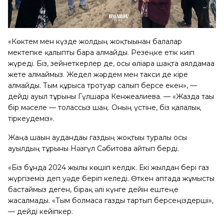
«Көктем мен күзде жолдың жоқтығынан балалар
мектепке қалыпты бара алмайды. Резеңке етік киіп
жүреді. Біз, зейнеткерлер де, осы өліара шақта аялдамаға
жете алмаймыз. Жедел жәрдем мен такси де кіре
алмайды. Тым құрыса тротуар салып берсе екен», —
дейді ауыл тұрғыны Гүлшара Кенжеғалиева. — «Жазда тағы
бір мәселе — толассыз шаң. Оның үстіне, біз қалалық
тіркеудеміз».
Жаңа шағын аудандағы газдың жоқтығы туралы осы
ауылдың тұрғыны Нәзгүл Сәбитова айтып берді.
«Біз бұнда 2024 жылы көшіп келдік. Екі жылдан бері газ
жүргіземіз деп уәде беріп келеді. Өткен аптада жұмысты
бастаймыз деген, бірақ әлі күнге дейін ештеңе
жасалмады. «Тым болмаса газды тартып берсеңіздерші»,
— дейді кейіпкер.