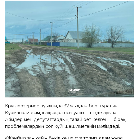
Круглоозерное ауылында 32 жылдан бері тұратын
Құрманғали есімді ақсақал осы уақыт ішінде ауылға
әкімдер мен депутаттардың талай рет келгенін, бірақ
проблемалардың сол күйі шешілмегенін мәлімдеді.
«Жаңбырдан кейін бүкіл көше суға толып, адам жүре