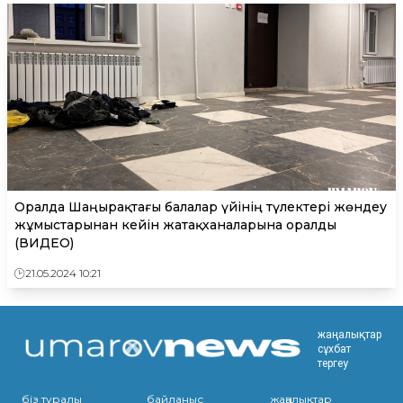
Оралда Шаңырақтағы балалар үйінің түлектері жөндеу
жұмыстарынан кейін жатақханаларына оралды
(ВИДЕО)
21.05.2024 10:21
жаңалықтар
сұхбат
тергеу
біз туралы
байланыс
жаңалықтар