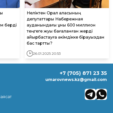
ық
Неліктен Орал қаласының
депутаттары Набережная
ым берді
ауданындағы құны 600 миллион
теңгеге жуық бағаланған жерді
айырбастауға әкімдікке бірауыздан
бас тартты?
26.01.2025 20:53
+7 (705) 871 23 35
umarovnews.kz@gmail.com
саясат