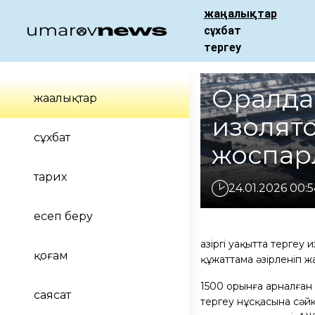
жаңалықтар
сұхбат
тергеу
Оралда 
жаңалықтар
изолято
сұхбат
жоспар
тарих
24.01.2026 00:5
есеп беру
Қазіргі уақытта терге
қоғам
құжаттама әзірленіп ж
1500 орынға арналған
саясат
тергеу нұсқасына сәй