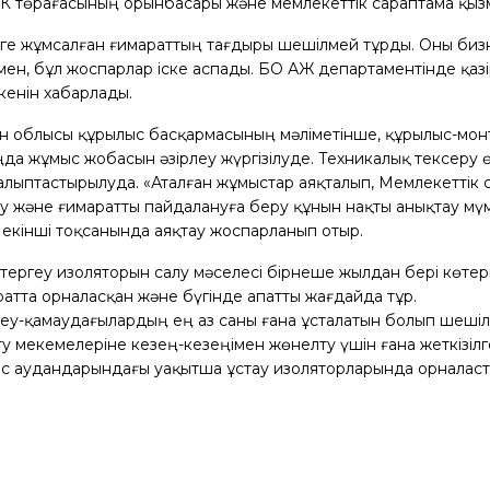
ЖК төрағасының орынбасары және мемлекеттік сараптама қызм
ңге жұмсалған ғимараттың тағдыры шешілмей тұрды. Оны би
н, бұл жоспарлар іске аспады. БҚО ҚАЖ департаментінде қазір
кенін хабарлады.
тан облысы құрылыс басқармасының мәліметінше, құрылыс-мо
ңда жұмыс жобасын әзірлеу жүргізілуде. Техникалық тексеру өт
алыптастырылуда. «Аталған жұмыстар аяқталып, Мемлекетті
ау және ғимаратты пайдалануға беру құнын нақты анықтау мү
кінші тоқсанында аяқтау жоспарланып отыр.
тергеу изоляторын салу мәселесі бірнеше жылдан бері көтер
ратта орналасқан және бүгінде апатты жағдайда тұр.
еу-қамаудағылардың ең аз саны ғана ұсталатын болып шешілді
ту мекемелеріне кезең-кезеңімен жөнелту үшін ғана жеткізілге
ыс аудандарындағы уақытша ұстау изоляторларында орналас