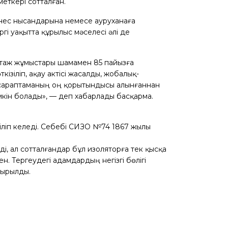
еткері сотталған.
знес нысандарына немесе ауруханаға
гі уақытта құрылыс мәселесі әлі де
нтаж жұмыстары шамамен 85 пайызға
кізіліп, ақау актісі жасалды, жобалық-
к сараптаманың оң қорытындысы алынғаннан
мкін болады», — деп хабарлады басқарма.
іліп келеді. Себебі СИЗО №74 1867 жылы
, ал сотталғандар бұл изоляторға тек қысқа
н. Тергеудегі адамдардың негізгі бөлігі
тырылды.