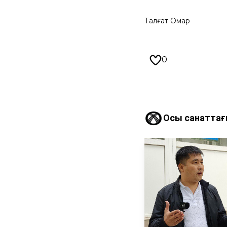
Талғат Омар
0
Осы санаттағ