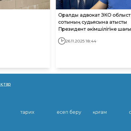
Оралдық адвокат ЗКО облыст
сотының судьясына қатысты
Президент әкімшілігіне шағ
26.11.2025 18:44
қтар
тарих
есеп беру
қоғам