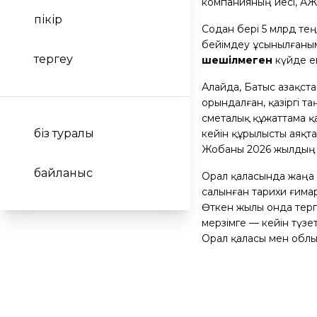
компанияның иесі, ҚА
пікір
Содан бері 5 млрд те
бейімдеу ұсынылғаныме
тергеу
шешілмеген
күйде е
Алайда, Батыс Қазақс
орындалған, қазіргі та
сметалық құжаттама қ
біз туралы
кейін құрылысты аяқт
Жобаны 2026 жылдың е
байланыс
Орал қаласында жаңа 
салынған тарихи ғима
Өткен жылы онда терг
мерзімге — кейін түзе
Орал қаласы мен обл