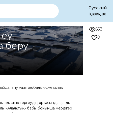
Русский
Қазақша
653
геу
0
а беру
е пайдалану үшін жобалық-сметалық
қылмыстық тергеудің ортасында қалды:
жылы «Алаяқтық» бабы бойынша мердігер