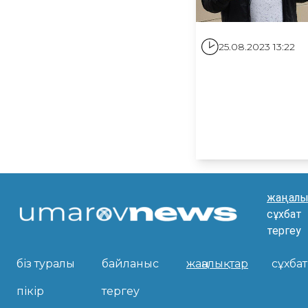
25.08.2023 13:22
жаңалы
сұхбат
тергеу
біз туралы
байланыс
жаңалықтар
сұхбат
пікір
тергеу