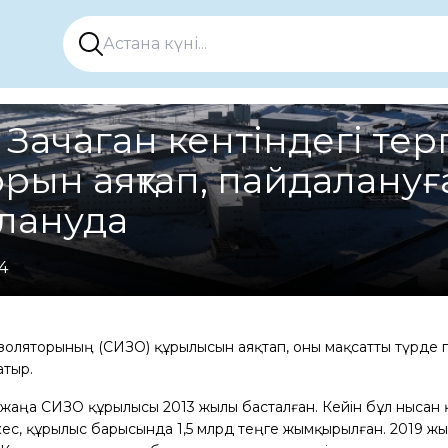
Зачаган кентіндегі тер
рын аяқтап, пайдалануғ
лануда
4
у изоляторының (СИЗО) құрылысын аяқтап, оны мақсатты түрд
атыр.
 жаңа СИЗО құрылысы 2013 жылы басталған. Кейін бұл нысан 
кес, құрылыс барысында 1,5 млрд теңге жымқырылған. 2019 