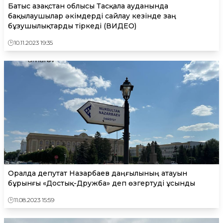
Батыс Қазақстан облысы Тасқала ауданында
бақылаушылар әкімдерді сайлау кезінде заң
бұзушылықтарды тіркеді (ВИДЕО)
10.11.2023 19:35
Оралда депутат Назарбаев даңғылының атауын
бұрынғы «Достық-Дружба» деп өзгертуді ұсынды
11.08.2023 15:59