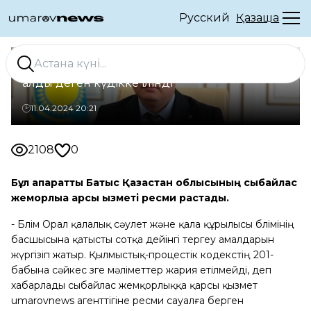
Русский
Қазақша
Орал қаласының архитекторы пара
алды деген күдікке ілінді
11.04.2024 20:21
2108
0
Бұл ақпаратты Батыс Қазақстан облысының сыбайлас
жемқорлыққа қарсы қызметі ресми растады.
- Бөлім Орал қалалық сәулет және қала құрылысы бөлімінің
басшысына қатысты сотқа дейінгі тергеу амалдарын
жүргізіп жатыр. Қылмыстық-процестік кодекстің 201-
бабына сәйкес өзге мәліметтер жария етілмейді, деп
хабарлады сыбайлас жемқорлыққа қарсы қызмет
umarovnews агенттігіне ресми сауалға берген