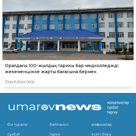
Оралдағы 100-жылдық тарихы бар медколледжді
жекеменшікке жарты бағасына бермек
04.11.2024 01:02
жаңалықтар
сұхбат
тергеу
біз туралы
байланыс
жаңалықтар
сұхбат
тарих
есеп беру