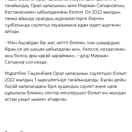
тағайындау Орал қаласының әкімі Миржан Сатқановтың
бастамасымен қабылданғаны белгілі. Ол 2022 жылдың
тамыз айында оралдық журналистерге берген
сұхбатында сәулетші лауазымына адам іздеп жүргенін
айтқан.
- Мен Ақсайдан бір жас жігітті білемін, оны шақырдым,
бірақ ол әлі шешім қабылдаған жоқ. Келіссе, кездесемін,
жоқ болса, ары қарай қараймын», – деді Миржан
Сатқанов сол кезде.
Мұратбек Тәшенбаев Орал қаласының сәулетшісі болып
2022 жылдың 1 қыркүйегінде тағайындалды. Бұған дейін
Ақсай қаласындағы Бөрлі аудандық сәулет және қала
құрылысы бөлімінің сектор меңгерушісі болып екі жылдан
астам уақыт қызмет атқарған.