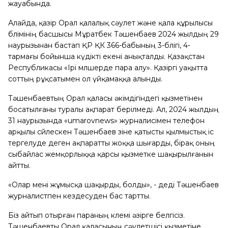
жауабында.
Алайда, қазір Орал қалалық сәулет және қала құрылысы
бөлімінің басшысы Мұратбек Тәшенбаев 2024 жылдың 29
наурызынан бастап ҚР ҚК 366-бабының 3-бөлігі, 4-
тармағы бойынша күдікті екені анықталды. Қазақстан
Республикасы «Ірі мөлшерде пара алу». Қазіргі уақытта
соттың рұқсатымен ол үйқамаққа алынды.
Тәшенбаевтың Орал қаласы әкімдігіндегі қызметінен
босатылғаны туралы ақпарат берілмеді. Ал, 2024 жылдың
31 наурызында «umarovnews» журналисімен телефон
арқылы сөйлескен Тәшенбаев өзіне қатысты қылмыстық іс
тергелуде деген ақпаратты жоққа шығарды, бірақ оның
сыбайлас жемқорлыққа қарсы қызметке шақырылғанын
айтты.
«Олар мені жұмысқа шақырды, болды», - деді Тәшенбаев
журналистпен кездесуден бас тартты.
Біз айтып отырған параның көлемі әзірге белгісіз.
Тәшенбаевты Орал қаласының сәулетшісі қызметіне