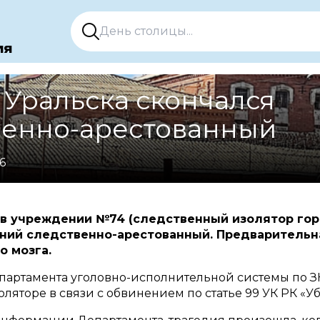
ия
 Уральска скончался
венно-арестованный
6
 в учреждении №74 (следственный изолятор гор
ний следственно-арестованный. Предварительна
о мозга.
партамента уголовно-исполнительной системы по З
ляторе в связи с обвинением по статье 99 УК РК «Уб