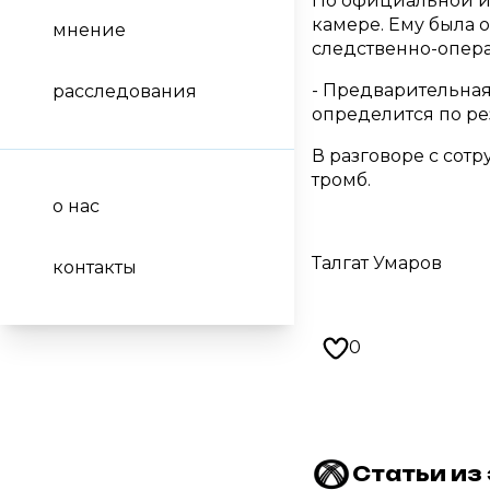
По официальной и
камере. Ему была 
мнение
следственно-опера
- Предварительная
расследования
определится по ре
В разговоре с сот
тромб.
о нас
Талгат Умаров
контакты
0
Статьи из