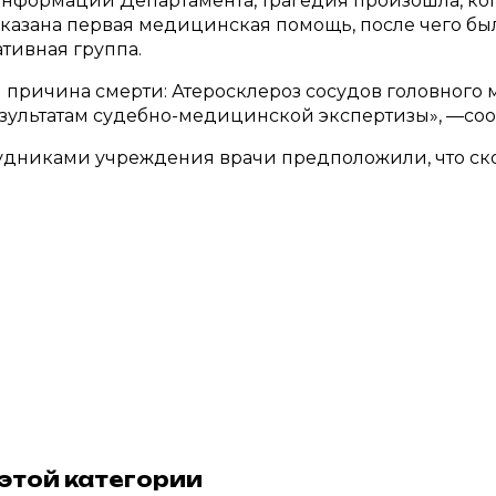
нформации Департамента, трагедия произошла, ког
оказана первая медицинская помощь, после чего б
тивная группа.
 причина смерти: Атеросклероз сосудов головного м
зультатам судебно-медицинской экспертизы», —соо
рудниками учреждения врачи предположили, что ск
 этой категории