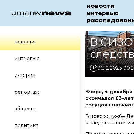
новости
интервью
расследован
В СИЗО
новости
следст
интервью
06.12.2023 00:2
история
Вчера, 4 декабря
репортаж
скончался 63-лет
сосудов головног
общество
В пресс-службе Де
в следственном изо
политика