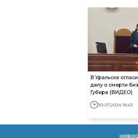
В Уральске оглас
делу о смерти би
Губера (ВИДЕО)
30.07.2024 16:43
ново