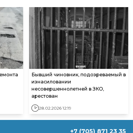
ремонта
Бывший чиновник, подозреваемый в
изнасиловании
несовершеннолетней в ЗКО,
арестован
28.02.2026 12:19
+7 (705) 871 23 35