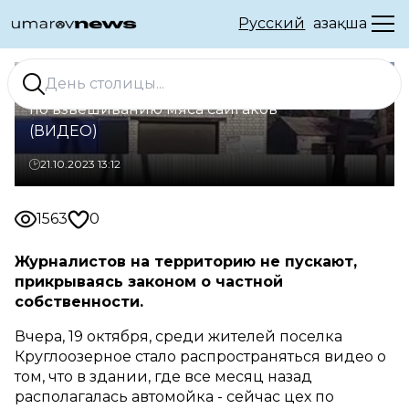
Русский
Қазақша
В ЗКО из автомойки сделали пункт
по взвешиванию мяса сайгаков
(ВИДЕО)
21.10.2023 13:12
1563
0
Журналистов на территорию не пускают,
прикрываясь законом о частной
собственности.
Вчера, 19 октября, среди жителей поселка
Круглоозерное стало распространяться видео о
том, что в здании, где все месяц назад
располагалась автомойка - сейчас цех по