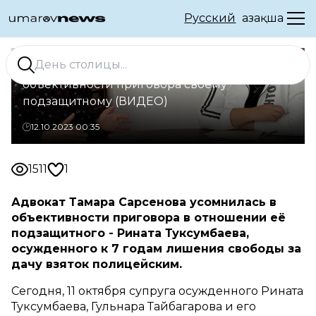
Русский
Қазақша
В Уральске адвокат усомнилась в
объективности приговора своему
подзащитному (ВИДЕО)
12.10.2023 00:35
1511
1
Адвокат Тамара Сарсенова усомнилась в
объективности приговора в отношении её
подзащитного - Рината Туксумбаева,
осужденного к 7 годам лишения свободы за
дачу взяток полицейским.
Сегодня, 11 октября супруга осужденного Рината
Туксумбаева, Гульнара Тайбагарова и его