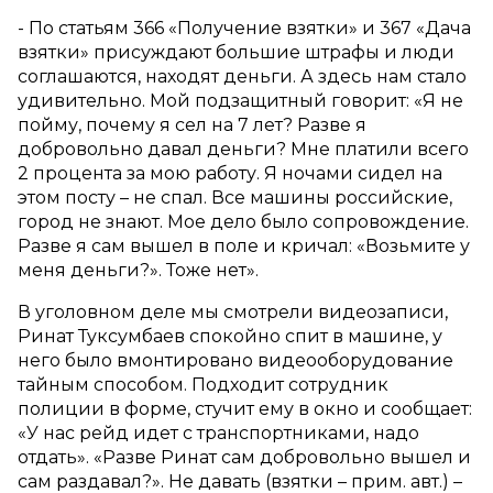
- По статьям 366 «Получение взятки» и 367 «Дача
взятки» присуждают большие штрафы и люди
соглашаются, находят деньги. А здесь нам стало
удивительно. Мой подзащитный говорит: «Я не
пойму, почему я сел на 7 лет? Разве я
добровольно давал деньги? Мне платили всего
2 процента за мою работу. Я ночами сидел на
этом посту – не спал. Все машины российские,
город не знают. Мое дело было сопровождение.
Разве я сам вышел в поле и кричал: «Возьмите у
меня деньги?». Тоже нет».
В уголовном деле мы смотрели видеозаписи,
Ринат Туксумбаев спокойно спит в машине, у
него было вмонтировано видеооборудование
тайным способом. Подходит сотрудник
полиции в форме, стучит ему в окно и сообщает:
«У нас рейд идет с транспортниками, надо
отдать». «Разве Ринат сам добровольно вышел и
сам раздавал?». Не давать (взятки – прим. авт.) –