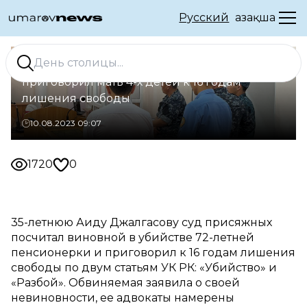
Русский
Қазақша
В Уральске суд присяжных
приговорил мать 4-х детей к 16 годам
лишения свободы
10.08.2023 09:07
1720
0
35-летнюю Аиду Джалгасову суд присяжных
посчитал виновной в убийстве 72-летней
пенсионерки и приговорил к 16 годам лишения
свободы по двум статьям УК РК: «Убийство» и
«Разбой». Обвиняемая заявила о своей
невиновности, ее адвокаты намерены