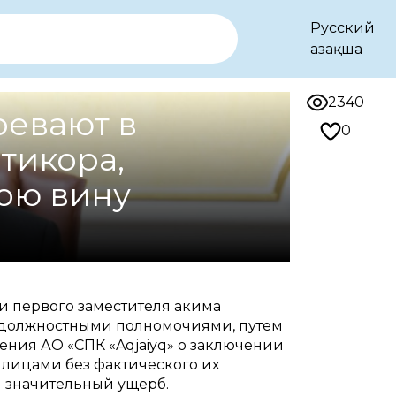
Русский
Қазақша
2340
ревают в
0
тикора,
ою вину
 первого заместителя акима
и должностными полномочиями, путем
ения АО «СПК «Aqjaiyq» о заключении
 лицами без фактического их
н значительный ущерб.