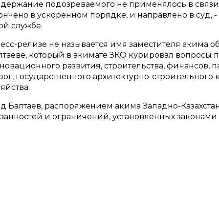
адержание подозреваемого не применялось в связи
нчено в ускоренном порядке, и направлено в суд, -
й службе.
сс-релизе не называется имя заместителя акима обл
лтаеве, который в акимате ЗКО курировал вопросы
овационного развития, строительства, финансов, п
ог, государственного архитектурно-строительного 
яйства.
д Балтаев, распоряжением акима Западно-Казахстан
анностей и ограничений, установленных законами 