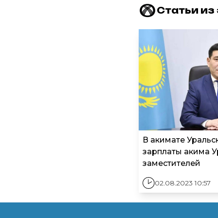
Статьи из
В акимате Уральс
зарплаты акима У
заместителей
02.08.2023 10:57