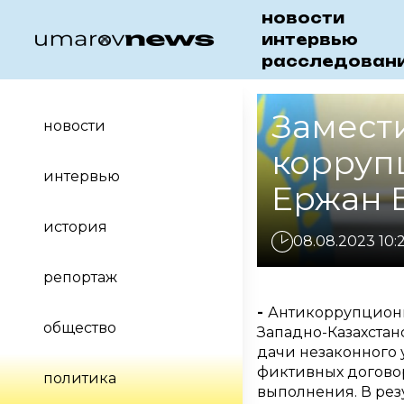
новости
интервью
расследован
Замест
новости
корруп
интервью
Ержан 
история
08.08.2023 10:
репортаж
-
Антикоррупционн
общество
Западно-Казахстан
дачи незаконного 
фиктивных договор
политика
выполнения. В рез