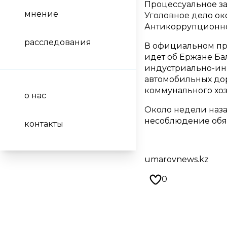
Процессуальное з
мнение
Уголовное дело око
Антикоррупционно
расследования
В официальном пре
идет об Ержане Ба
индустриально-инн
автомобильных дор
коммунального хоз
о нас
Около недели наза
несоблюдение обяз
контакты
umarovnews.kz
0