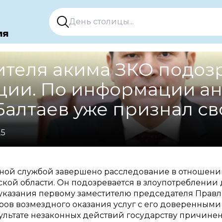
ия
ителя акима ЗКО подоз
ции. По информации ан
Балтаев уже признал св
25
ой службой завершено расследование в отношении
ской области. Он подозревается в злоупотреблени
указания первому заместителю председателя Правл
ов возмездного оказания услуг с его доверенными
ультате незаконных действий государству причине