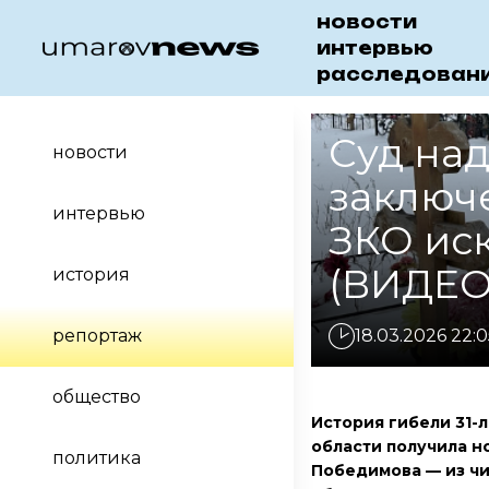
новости
интервью
расследован
Суд на
новости
заключе
интервью
ЗКО ис
(ВИДЕО
история
репортаж
18.03.2026 22:0
общество
История гибели 31-
области получила н
политика
Победимова — из чи