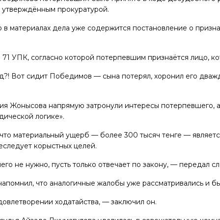
, утверждённым прокуратурой.
о в материалах дела уже содержится постановление о приз
ю 71 УПК, согласно которой потерпевшим признаётся лицо, к
?! Вот сидит Победимов — сына потерял, хоронил его дважд
вия Жонысова напрямую затронули интересы потерпевшего, а
дической логике».
 что материальный ущерб — более 300 тысяч тенге — являетс
еследует корыстных целей.
его не нужно, пусть только отвечает по закону, — передал сл
апомнил, что аналогичные жалобы уже рассматривались и б
довлетворении ходатайства, — заключил он.