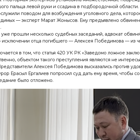
ого пальца левой руки и ссадина в подбородочной области.
ослужили поводом для возбуждения уголовного дела, которо
удимых — эксперт Марат Жонысов. Ему предъявлено обвинен
.
лу уже прошли несколько судебных заседаний, адвокат обви
б исключении отца погибшего — Алексея Победимова — из ч
лючается в том, что статья 420 УК РК «Заведомо ложное закл
твенно, объектом такого преступления являются не интересы
Представители Алексея Победимова высказались против удов
урор Ерасыл Ергалиев попросил суд дать ему время, чтобы со
седание было отложено.