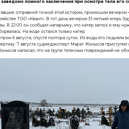
 заведомо ложного заключения при осмотре тела его с
тавшие отправной точкой этой истории, произошли вечером 
зяйстве ТОО «Квант». В тот день вечером 31-летний егерь Э
зы. В 22:00 он сообщил напарнику, что катер заглох и ему ну
борвалась. На воде остался только катер.
тром 6 августа, спустя полтора суток. Из воды его подняли 
спертизу. 7 августа судмедэксперт Марат Жонысов приступил
онысов написал, что на трупе телесных повреждений не об