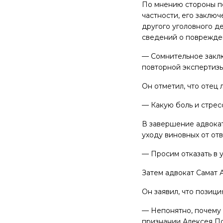
По мнению стороны по
частности, его заклю
другого уголовного де
сведений о поврежде
— Сомнительное закл
повторной экспертизы 
Он отметил, что отец 
— Какую боль и стресс
В завершение адвокат
уходу виновных от от
— Просим отказать в 
Затем адвокат Самат 
Он заявил, что позиц
— Непонятно, почему 
признании Алексея П