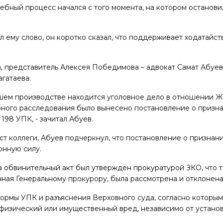
дебный процесс начался с того момента, на котором останови
л ему слово, он коротко сказал, что поддерживает ходатай
, представитель Алексея Победимова – адвокат Самат Абуев 
гатаева.
ашем производстве находится уголовное дело в отношении Жо
бного расследования было вынесено постановление о приз
 198 УПК, - зачитал Абуев.
ст коллеги, Абуев подчеркнул, что постановление о призн
онную силу.
да обвинительный акт был утверждён прокуратурой ЗКО, что
ная Генеральному прокурору, была рассмотрена и отклонена 
нормы УПК и разъяснения Верховного суда, согласно которы
физический или имущественный вред, независимо от установ