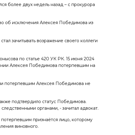
лся более двух недель назад – с прокурора
ство об исключения Алексея Победимова из
стал зачитывать возражение своего коллеги
нысова по статье 420 УК РК. 15 июня 2024
нании Алексея Победимова потерпевшим на
ании потерпевшим Алексея Победимова не
 также подтвердило статус Победимова.
следственными органами, - зачитал адвокат.
м потерпевшим признаётся лицо, которому
ления виновного.