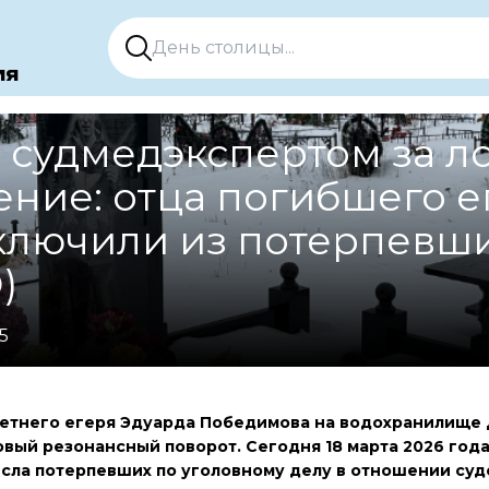
ия
д судмедэкспертом за л
ние: отца погибшего е
ключили из потерпевш
)
5
летнего егеря Эдуарда Победимова на водохранилище 
овый резонансный поворот. Сегодня 18 марта 2026 года
сла потерпевших по уголовному делу в отношении суд