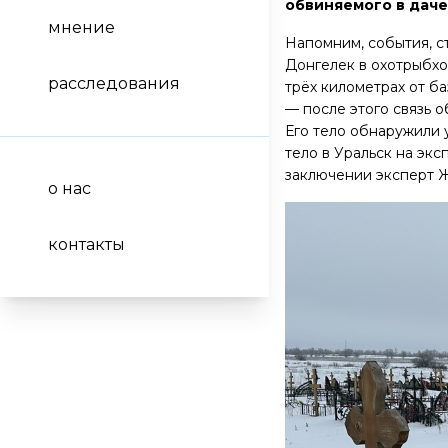
обвиняемого в даче
мнение
Напомним, события, с
Донгелек в охотрыбхо
расследования
трёх километрах от ба
— после этого связь о
Его тело обнаружили у
тело в Уральск на эк
заключении эксперт Ж
о нас
контакты