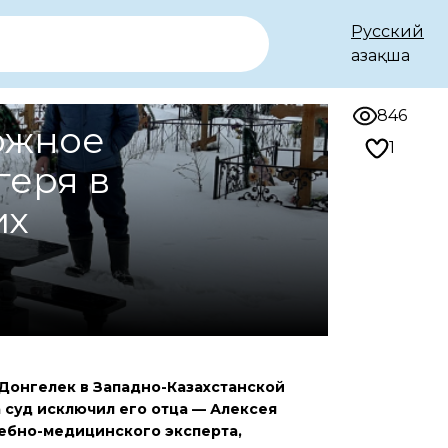
Русский
Қазақша
846
ожное
1
геря в
их
Донгелек в Западно-Казахстанской
 суд исключил его отца — Алексея
ебно-медицинского эксперта,