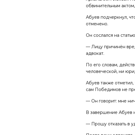
обвинительным актом
Абуев подчеркнул, чт
отменено.
Он сослался на стать
— Лицу причинён вред
адвокат.
По его словам, дейст
человеческой, ни юри
Абуев также отметил,
сам Победимов не пр
— Он говорит: мне нич
В завершение Абуев н
— Прошу отказать в у