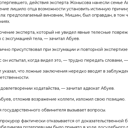
терпевшего, действия эксперта Жонысова нанесли семье Ал
чение лишило отца возможности установить истинную причину
ла: предполагаемый виновник, Мишин, был оправдан, в том ч
ниях.
ючение эксперта, который не увидел явные телесные повре
с эксгумацией тела, — зачитал Абуев.
лично присутствовал при эксгумации и повторной экспертизе
 он испытал, когда видел это, — трудно передать словами, —
 указал, что ложные заключения нередко вводят в заблужден
ветственности.
удовлетворении ходатайства, — зачитал адвокат Абуев.
Абуев, отложив возражение коллеги, изложил свою позицию.
ия государственного обвинителя вызывает вопросы.
прокурор фактически отказывается от доказательственной ба
обедимова потерпевшим было принято в ходе досудебного 