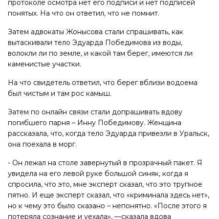
протоколе осмотра нет его подписи и нет подписей
понятых. На что он ответил, что не помнит.
Затем адвокаты Жонысова стали спрашивать, как
вытаскивали тело Эдуарда Победимова из воды,
волокли ли по земле, и какой там берег, имеются ли
каменистые участки.
На что свидетель ответил, что берег вблизи водоема
был чистым и там рос камыш.
Затем по онлайн связи стали допрашивать вдову
погибшего парня – Инну Победимову. Женщина
рассказала, что, когда тело Эдуарда привезли в Уральск,
она поехала в морг.
- Он лежал на столе завернутый в прозрачный пакет. Я
увидела на его левой руке большой синяк, когда я
спросила, что это, мне эксперт сказал, что это трупное
пятно. И еще эксперт сказал, что «криминала здесь нет»,
но к чему это было сказано – непонятно. «После этого я
потеряла сознание и уехала», —сказала вдова