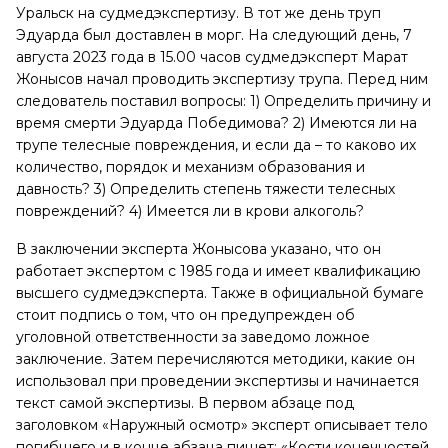
Уральск на судмедэкспертизу. В тот же день труп
Эдуарда был доставлен в морг. На следующий день, 7
августа 2023 года в 15.00 часов судмедэксперт Марат
Жонысов начал проводить экспертизу трупа. Перед ним
следователь поставил вопросы: 1) Определить причину и
время смерти Эдуарда Победимова? 2) Имеются ли на
трупе телесные повреждения, и если да – то каково их
количество, порядок и механизм образования и
давность? 3) Определить степень тяжести телесных
повреждений? 4) Имеется ли в крови алкоголь?
В заключении эксперта Жонысова указано, что он
работает экспертом с 1985 года и имеет квалификацию
высшего судмедэксперта. Также в официальной бумаге
стоит подпись о том, что он предупрежден об
уголовной ответственности за заведомо ложное
заключение. Затем перечисляются методики, какие он
использовал при проведении экспертизы и начинается
текст самой экспертизы. В первом абзаце под
заголовком «Наружный осмотр» эксперт описывает тело
погибшего и в конце абзаца пишет: «Кости конечностей