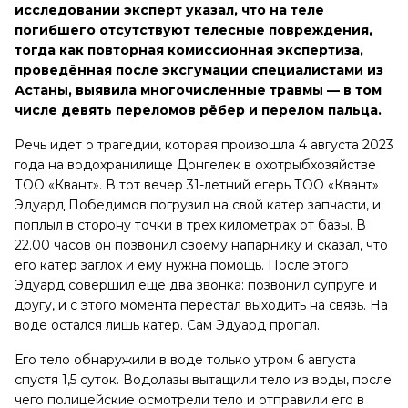
исследовании эксперт указал, что на теле
погибшего отсутствуют телесные повреждения,
тогда как повторная комиссионная экспертиза,
проведённая после эксгумации специалистами из
Астаны, выявила многочисленные травмы — в том
числе девять переломов рёбер и перелом пальца.
Речь идет о трагедии, которая произошла 4 августа 2023
года на водохранилище Донгелек в охотрыбхозяйстве
ТОО «Квант». В тот вечер 31-летний егерь ТОО «Квант»
Эдуард Победимов погрузил на свой катер запчасти, и
поплыл в сторону точки в трех километрах от базы. В
22.00 часов он позвонил своему напарнику и сказал, что
его катер заглох и ему нужна помощь. После этого
Эдуард совершил еще два звонка: позвонил супруге и
другу, и с этого момента перестал выходить на связь. На
воде остался лишь катер. Сам Эдуард пропал.
Его тело обнаружили в воде только утром 6 августа
спустя 1,5 суток. Водолазы вытащили тело из воды, после
чего полицейские осмотрели тело и отправили его в