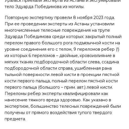
Уральск приехали эксперты из Астаны и эксгумировали
тело Эдуарда Победимова из могилы.
Повторную экспертизу провели 8 ноября 2023 года.
При ее проведении эксперты из Астаны установили
многочисленные телесные повреждения на трупе
Эдуарда Победимова среди которых: закрытый полный
перелом правого большого рога подъязычной кости на
уровне соединения его с телом, 9 переломов ребер (!)
из которых 6 переломов – двойные, кровоизлияние в
мягких тканях подбородочной области слева, ссадина
подбородочной области справа, ушибленная рана
тыльной поверхности левой кисти в проекции пястной
кости первого пальца, полный перелом пястной кости
первого пальца (большого – прим. авт.) левой кисти.
Переломы ребер эксперты квалифицировали как
нанесение тяжкого вреда здоровью. Как указано в
экспертизе, большинство телесных повреждений были
получены от прямого воздействия тупого твердого
предмета.