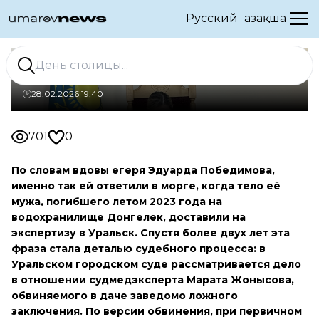
Русский
Қазақша
«Криминала тут нет»
28.02.2026 19:40
701
0
По словам вдовы егеря Эдуарда Победимова,
именно так ей ответили в морге, когда тело её
мужа, погибшего летом 2023 года на
водохранилище Донгелек, доставили на
экспертизу в Уральск. Спустя более двух лет эта
фраза стала деталью судебного процесса: в
Уральском городском суде рассматривается дело
в отношении судмедэксперта Марата Жонысова,
обвиняемого в даче заведомо ложного
заключения. По версии обвинения, при первичном