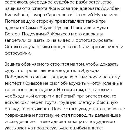
состоялось очередное судебное разбирательство.
Защищают эксперта Жонысова три адвоката: Адилбек
Кисамбаев, Тамара Сарсенова и Таттолий Мурзалиев.
Потерпевшую сторону представляют также три
адвоката: Самат Абуев, Руслан Шагатаев и Булат
Бегеев. Подсудимый Жонысов и его адвокаты
запретили снимать их на видео и фотографировать.
Остальные участники процесса не были против видео и
фотосъемки.
Защита обвиняемого строится на том, чтобы доказать
суду, что пролежавшее в воде тело Эдуарда
Победимова сильно пострадало от гниения и поэтому
эксперт Жонысов не смог обнаружить многочисленные
телесные повреждения. Но при этом, он выполнил
необходимый алгоритм действий при экспертизе, то
есть вскрыл череп трупа, грудную клетку и брюшную
стенку, то есть живот. После этого увидел, что плевра не
повреждена и поэтому не стал проводить дальнейшее
исследование. Также адвокаты защиты подсудимого
указывают на процессуальные ошибки в деле: