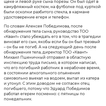
щеке и левой руке сына порезы. Он был одет в
камуфляжный костюм, на футболке под курткой
были осколки разбитого стекла, в кармане
удостоверение егеря и телефон.
По словам Алексея Победимова, после
обнаружения тела сына, руководство ТОО
«Квант» стало убеждать его в том, что в трагедии
виноват его сын, якобы если бы он был трезвый
– он бы не погиб. А на следующий день после
обнаружения тела, директор ТОО «Квант»
Михаил Пшеничный отправил в областную
инспекцию труда письмо, в котором написал,
что его погибший работник в нерабочее время,
в состоянии алкогольного опьянения
самовольно выехал на водоем, выпал из катера
и утонул. С этим доводом не согласен отец
погибшего, потому что Эдуард Победимов
работал егерем посменно: с пятницы по
понедельник.