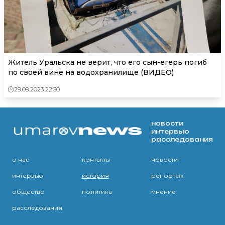
Житель Уральска не верит, что его сын-егерь погиб
по своей вине на водохранилище (ВИДЕО)
29.09.2023 22:30
новости
интервью
расследования
о нас
контакты
новости
интервью
история
репортаж
общество
политика
мнение
расследования