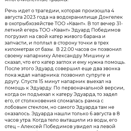
Речь идет о трагедии, которая произошла 4
августа 2023 года на водохранилище Донгелек
в охотрыбхозяйстве ТОО «Квант». В тот вечер 31-
летний егерь ТОО «Квант» Эдуард Победимов
погрузил на свой катер живого барана и
запчасти, и поплыл в сторону точки в трех
километрах от базы. В 22.00 часов он позвонил
своему напарнику Александру Мишину и
сказал, что его катер заглох и ему нужна помощь.
После этого Эдуард совершил еще два звонка
пока ждал напарника: позвонил супруге и
другу. Спустя 15 минут напарник выехал на
помощь к Эдуарду. По первоначальной версии,
когда он подъехал к катеру Эдуарда, то задел
его, от столкновения сломалась рамка с
лобовым стеклом, но самого Эдуарда там не
оказалось. Эдуарда нашли только 6 августа в 8
часов утра. Когда тело вытащили из воды, его
отец – Алексей Победимов увидел на левой