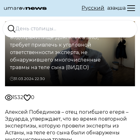
Русский
Қазақша
Отец егеря, погибшего на
водохранилище Донгелек в ЗКО,
требует привлечь к уголовной
ответственности эксперта, не
обнаружившего многочисленные
травмы на теле сына (ВИДЕО)
31.03.2024 22:30
1532
0
Алексей Победимов – отец погибшего егеря –
Эдуарда, утверждает, что во время повторной
экспертизы, которую провели эксперты из
Астаны, на теле его сына были обнаружены
многочисленные травмы.