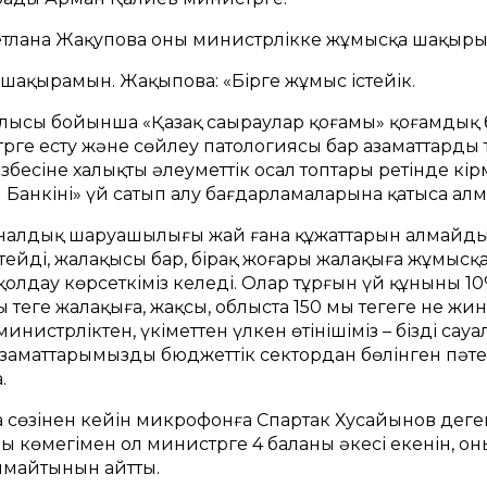
Светлана Жақупова оны министрлікке жұмысқа шақыры
 шақырамын. Жақыпова: «Бірге жұмыс істейік.
лысы бойынша «Қазақ саңыраулар қоғамы» қоғамдық бі
рге есту және сөйлеу патологиясы бар азаматтарды
бесіне халықтың әлеуметтік осал топтары ретінде кірм
Банкінің» үй сатып алу бағдарламаларына қатыса ал
налдық шаруашылығы жай ғана құжаттарын алмайды. Б
ейді, жалақысы бар, бірақ жоғары жалақыға жұмысқа 
қолдау көрсеткіміз келеді. Олар тұрғын үй құнының 
ң теңге жалақыға, жақсы, облыста 150 мың теңгеге не 
инистрліктен, үкіметтен үлкен өтінішіміз – біздің са
азаматтарымыздың бюджеттік сектордан бөлінген пәтерл
.
 сөзінен кейін микрофонға Спартак Хусайынов деге
көмегімен ол министрге 4 баланың әкесі екенін, оны
алмайтынын айтты.