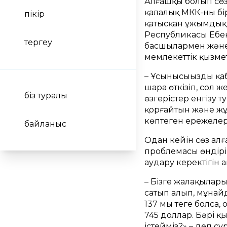
Алғашқы болып сөз
қалалық МКК-ның б
пікір
қатысқан ұжымдық і
Республикасы Еңбек
тергеу
басшылармен және 
мемлекеттік қызме
– Ұсынысыңызды қа
шара өткізіп, сол 
біз туралы
өзгерістер енгізу
қорғайтын және жұ
көптеген ережелер 
байланыс
Одан кейін сөз ал
проблемасы өндіріс
аудару керектігін а
– Бізге жалақылары
сатып алып, мұнай
137 мың теңге болса
745 доллар. Бәрі қ
істейміз?» – деп 