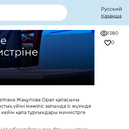
Русский
Қазақша
1380
не
0
истріне
Светлана Жақупова Орал қаласының
стық үйінің мәжіліс залында іс жүзінде
 кейін қала тұрғындары министрге