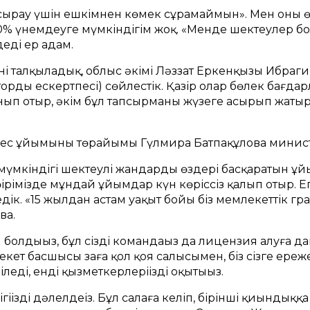
ырау үшін ешкімнен көмек сұрамаймын». Мен оны өз
0% үнемдеуге мүмкіндігім жоқ. «Менде шектеулер бо
еді ер адам.
ні талқыладық, облыс әкімі Ләззат Еркенқызы Ибраги
автордың ескертпесі) сөйлестік. Қазір олар бөлек бағ
ынып отыр, әкім бұл тапсырманы жүзеге асырып жатыр
мес ұйымының төрайымы Гүлмира Батпақұлова министр
к мүмкіндігі шектеулі жандардың өздері басқаратын 
ірімізде мұндай ұйымдар күн көріссіз қалып отыр. Ег
дік. «15 жылдан астам уақыт бойы біз мемлекеттік гра
ва.
л болдыңыз, бұл сіздің командаңыз да лицензия алуға да
лекет басшысы заңға қол қоя салысымен, біз сізге ере
іледі, енді қызметкерлеріңізді оқытыңыз.
ігіңізді дәлелдеңіз. Бұл салаға келіп, бірінші қиындық