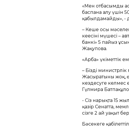
«Мен отбасымды ас
баспана алу үшін 5
қабылдамайды», - д
– Кеше осы мәселе
кеңесінің мүшесі – 
банкі» 5 пайыз ұс
Жақупова.
«Арба» үкіметтік е
– Біздің министрлі
Жасыратыны жоқ, өң
кездесуге келмес е
Гүлмира Батпақұло
- Сіз нарықта 15 жы
қазір Сенатта, мем
сізге 2 ай уақыт бер
Бәсекеге қабілеттіл