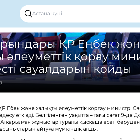
ұрғындары ҚР Еңбек жә
 әлеуметтік қорғау мин
есті сауалдарын қойды
7
 ҚР Еңбек және халықты әлеуметтік қорғау министрі 
су өткізді. Белгіленген уақытта – таңғы сағат 9-да До
 Атқарылған жұмыстар туралы қысқаша есеп беруден
 ұсыныстарын айтуға мүмкіндік алды.