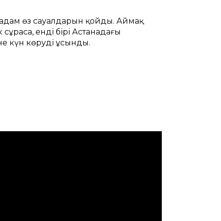
.
 адам өз сауалдарын қойды. Аймақ
сұраса, енді бірі Астанадағы
е күн көруді ұсынды.