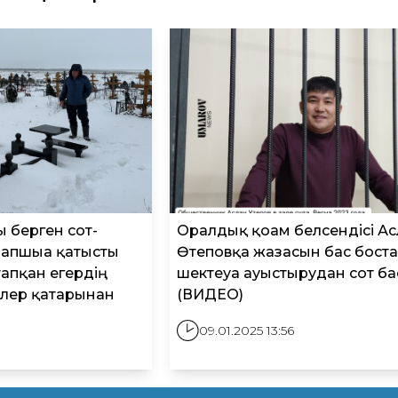
 берген сот-
Оралдық қоғам белсендісі А
апшыға қатысты
Өтеповқа жазасын бас бост
тапқан егердің
шектеуға ауыстырудан сот ба
ілер қатарынан
(ВИДЕО)
09.01.2025 13:56