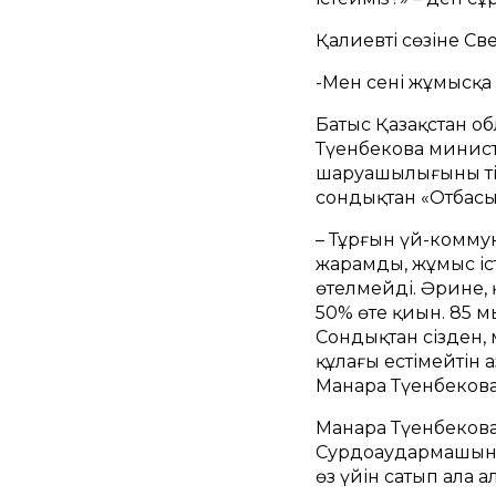
Қалиевтің сөзіне 
-Мен сені жұмысқа
Батыс Қазақстан об
Түенбекова минист
шаруашылығының тіз
сондықтан «Отбасы 
– Тұрғын үй-комму
жарамды, жұмыс іст
өтелмейді. Әрине, 
50% өте қиын. 85 мы
Сондықтан сізден, м
құлағы естімейтін 
Манара Түенбекова
Манара Түенбекова
Сурдоаудармашының 
өз үйін сатып ала 