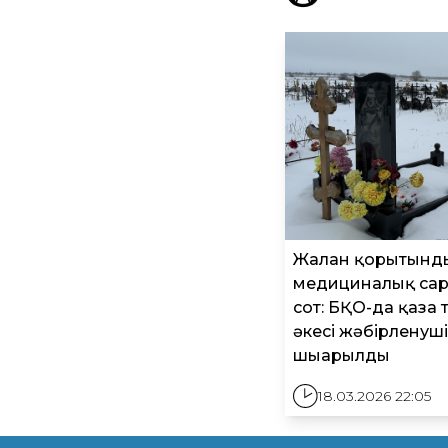
Жалған қорытынды
медициналық сар
сот: БҚО-да қаза 
әкесі жәбірленуш
шығарылды
18.03.2026 22:05