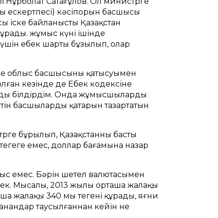
і Нұрболат Сатағұлов. Ол министрге
ың ескертпесі) кәсіпорын басшысы
сы іске байланысты Қазақстан
сұрады. жұмыс күні ішінде
ін еңбек шарты бұзылып, олар
ше облыс басшысының қатысуымен
лған кезінде де Еңбек кодексіне
ымды білдірдім. Онда жұмысшыларды
тін басшылардың қатарын тазартатын
рге бұрылып, Қазақстанның басты
теңгеге емес, доллар бағамына назар
ұрыс емес. Бәрін шетел валютасымен
ек. Мысалы, 2013 жылы орташа жалақы
таша жалақы 340 мың теңгені құрады, яғни
«Банандар таусылғаннан кейін не