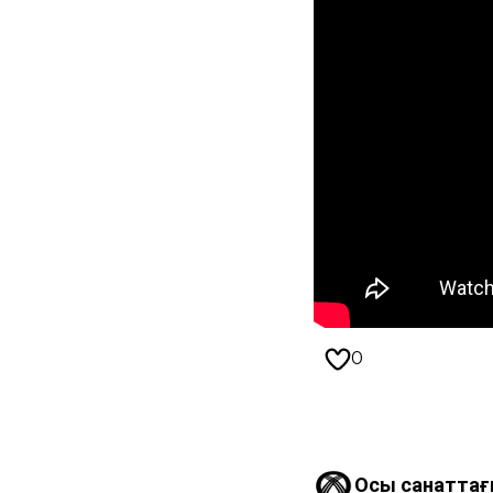
0
Осы санаттағ