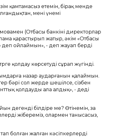
ім қамтамасыз етемін, бірақ менде
лғандықтан, мені үнемі
мовамен (Отбасы банкінің директорлар
дарлама қарастырып жатыр, әкім «Отбасы
 деп ойлаймын», - деп жауап берді
ге қолдау көрсетуді сұрап жүгінді.
ұйымдарға назар аударғанын қалаймын.
ер бәрі сол жерде шешілсе, сізбен
нттық қолдауды ала алдық», - деді
йын дегенді білдіре ме? Өтінемін, заң
желерді жібереміз, олармен танысасыз,
қа тап болған жалған кәсіпкерлерді