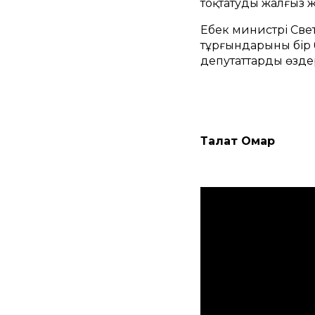
тоқтатудың жалғыз 
Еңбек министрі Св
тұрғындарының бір 
депутаттардың өзд
Талғат Омар