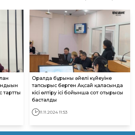
слан
Оралда бұрынғы әйелі күйеуіне
андығын
тапсырыс берген Ақсай қаласында
с тартты
кісі өлтіру ісі бойынша сот отырысы
басталды
11.11.2024 11:53