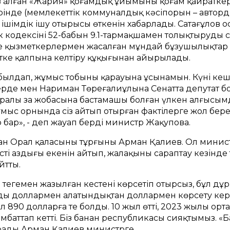
 алған «Жария» қоғамдық ұйымының қоғам қайраткер
ірінде (мемлекеттік коммуналдық кәсіпорын – авторд
шімдік ішу отырысы өткенін хабарлады. Сатағұлов о
 кодексінің 52-бабын 9.1-тармақшамен толықтыруды 
қызметкерлермен жасалған мұндай бұзушылықтар үш
тке қалпына келтіру құқығынан айырылады.
былдап, жұмыс тобының қарауына ұсынамын. Күні ке
жерде мен Нариман Төреғалиұлына Сенатта депутат бо
 туралы заң жобасына бастамашы болған үлкен алғыс
мыс орнында сіз айтып отырған фактілерге жол бере
бар», - деп жауап берді министр Жақупова.
ған Орал қаласының тұрғыны Арман Қалиев. Ол минист
тің аздығы екенін айтып, жалақыны сараптау кезінде 
йтты.
 теңгемен жазылған кестені көрсетіп отырсыз, бұл д
ды доллармен алатындықтан доллармен көрсету кер
, ол 890 долларға тең болды. 10 жыл өтті, 2023 жылы ор
ымбаттап кетті. Біз банан республикасы сияқтымыз. 
сұрады Арман Қалиев министрге.