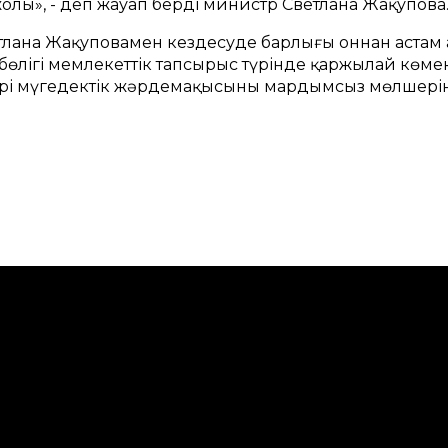
жолы», - деп жауап берді министр Светлана Жақупова
етлана Жақуповамен кездесуде барлығы оннан астам
бөлігі мемлекеттік тапсырыс түрінде қаржылай көмек 
ері мүгедектік жәрдемақысының мардымсыз мөлшерін