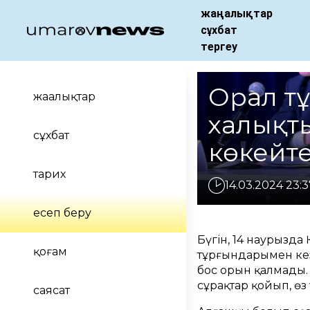
жаңалықтар
сұхбат
тергеу
Орал т
жаңалықтар
халықты
сұхбат
көкейт
тарих
14.03.2024 23:3
есеп беру
Бүгін, 14 наурызда
қоғам
тұрғындарымен кезде
бос орын қалмады.
сұрақтар қойып, өз
саясат