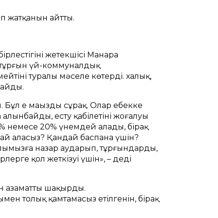
п жатқанын айтты.
рлестігінің жетекшісі Манара
ң тұрғын үй-коммуналдық
ейтіні туралы мәселе көтерді. халық,
майды.
ұл ең маңызды сұрақ. Олар еңбекке
алынбайды, есту қабілетінің жоғалуы
10% немесе 20% үнемдей алады, бірақ
жинай аласыз? Қандай баспана үшін?
уалымызға назар аударып, тұрғындардың,
ерге қол жеткізуі үшін», – деді
н азаматты шақырды.
мен толық қамтамасыз етілгенін, бірақ