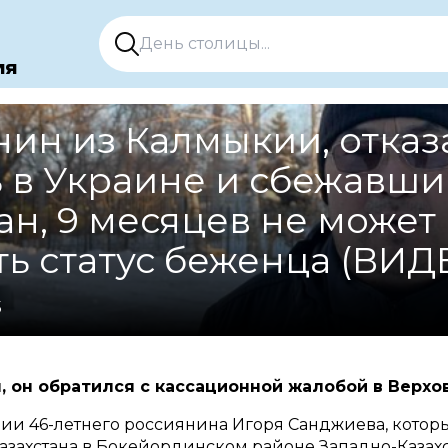
ия
нин из Калмыкии, отка
 в Украине и сбежавши
ан, 9 месяцев не может
ь статус беженца (ВИД
5
я, он обратился с кассационной жалобой в Верхо
рии 46-летнего россиянина Игоря Санджиева, которы
азахстана в Бокейординском районе Западно-Казахс