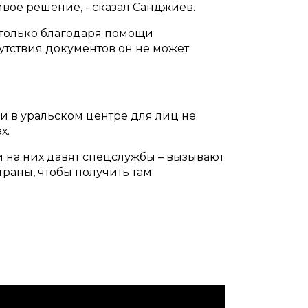
ливое решение, - сказал Санджиев.
е только благодаря помощи
сутствия документов он не может
и в уральском центре для лиц не
х.
и на них давят спецслужбы – вызывают
раны, чтобы получить там