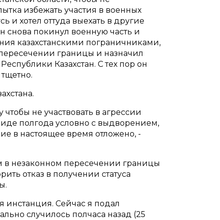
опытка избежать участия в военных
сь и хотел оттуда выехать в другие
он снова покинул военную часть и
ания казахстанскими пограничниками,
пересечении границы и назначил
Республики Казахстан. С тех пор он
 тщетно.
ахстана.
у чтобы не участвовать в агрессии
виде полгода условно с выдворением,
ние в настоящее время отложено, -
ым в незаконном пересечении границы
орить отказ в получении статуса
зы.
 инстанция. Сейчас я подал
ально случилось полчаса назад (25