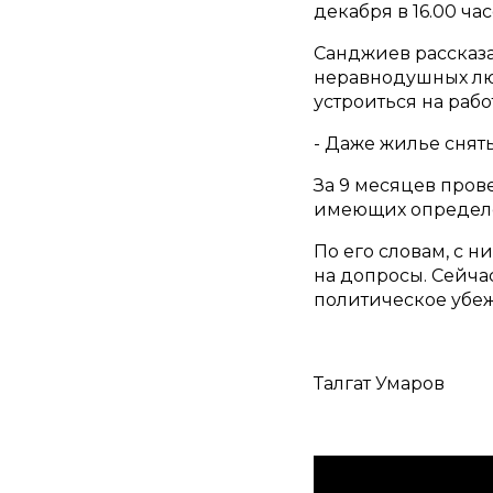
декабря в 16.00 ча
Санджиев рассказа
неравнодушных люд
устроиться на рабо
- Даже жилье снять
За 9 месяцев пров
имеющих определен
По его словам, с 
на допросы. Сейча
политическое убеж
Талгат Умаров