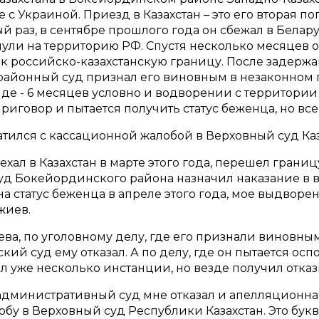
е с Украиной. Приезд в Казахстан – это его вторая п
й раз, в сентябре прошлого года он сбежал в Белару
рнули на территорию РФ. Спустя несколько месяцев 
к российско-казахстанскую границу. После задерж
айонный суд признал его виновным в незаконном 
де - 6 месяцев условно и водворении с территории 
иговор и пытается получить статус беженца, но все
ратился с кассационной жалобой в Верховный суд Каз
ехал в Казахстан в марте этого года, перешел границ
уд Бокейординского района назначил наказание в 
 на статус беженца в апреле этого года, мое выдворе
жиев.
ва, по уголовному делу, где его признали виновн
кий суд ему отказал. А по делу, где он пытается осп
л уже несколько инстанции, но везде получил отка
дминистративный суд мне отказал и апелляционная
бу в Верховный суд Республики Казахстан. Это букв