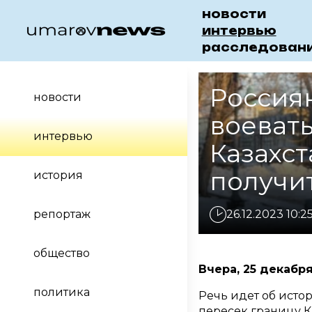
новости
интервью
расследован
Россия
новости
воевать
интервью
Казахст
получит
история
репортаж
26.12.2023 10:2
общество
Вчера, 25 декабр
политика
Речь идет об исто
пересек границу К