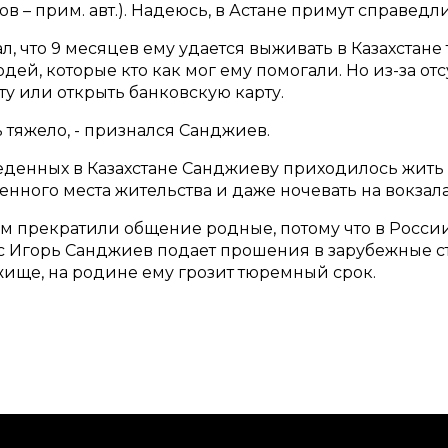
сов – прим. авт.). Надеюсь, в Астане примут справед
л, что 9 месяцев ему удается выживать в Казахстан
ей, которые кто как мог ему помогали. Но из-за от
ту или открыть банковскую карту.
 тяжело, - признался Санджиев.
еденных в Казахстане Санджиеву приходилось жить 
ного места жительства и даже ночевать на вокзала
ним прекратили общение родные, потому что в Росси
с Игорь Санджиев подает прошения в зарубежные ст
ище, на родине ему грозит тюремный срок.