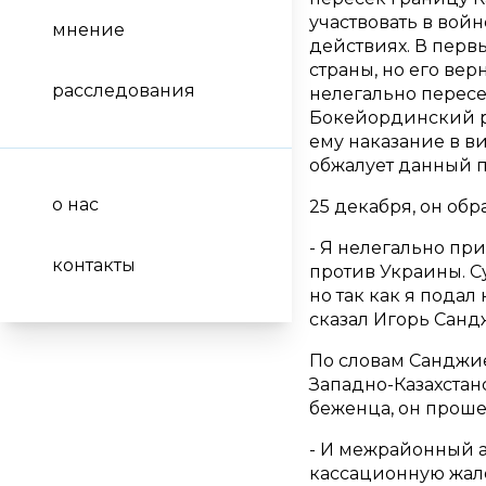
участвовать в войн
мнение
действиях. В первы
страны, но его ве
расследования
нелегально пересе
Бокейординский р
ему наказание в ви
обжалует данный пр
о нас
25 декабря, он об
- Я нелегально при
контакты
против Украины. С
но так как я подал
сказал Игорь Санд
По словам Санджие
Западно-Казахстанс
беженца, он проше
- И межрайонный а
кассационную жало