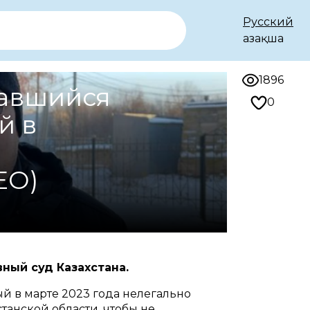
Русский
Қазақша
1896
завшийся
0
й в
ЕО)
вный суд Казахстана.
й в марте 2023 года нелегально
танской области, чтобы не