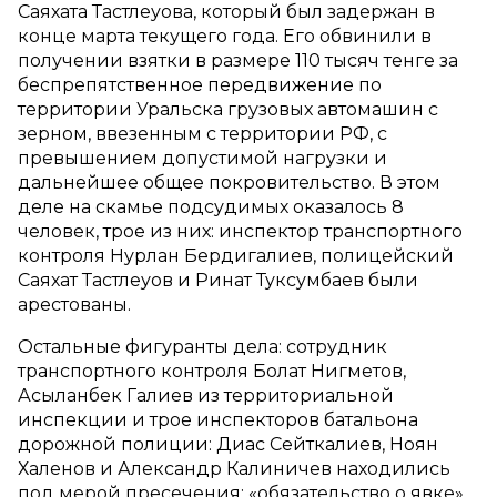
Саяхата Тастлеуова, который был задержан в
конце марта текущего года. Его обвинили в
получении взятки в размере 110 тысяч тенге за
беспрепятственное передвижение по
территории Уральска грузовых автомашин с
зерном, ввезенным с территории РФ, с
превышением допустимой нагрузки и
дальнейшее общее покровительство. В этом
деле на скамье подсудимых оказалось 8
человек, трое из них: инспектор транспортного
контроля Нурлан Бердигалиев, полицейский
Саяхат Тастлеуов и Ринат Туксумбаев были
арестованы.
Остальные фигуранты дела: сотрудник
транспортного контроля Болат Нигметов,
Асыланбек Галиев из территориальной
инспекции и трое инспекторов батальона
дорожной полиции: Диас Сейткалиев, Ноян
Халенов и Александр Калиничев находились
под мерой пресечения: «обязательство о явке».