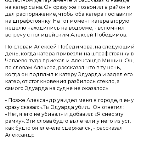
областном департаменте и рассказал о наезде
на катер сына. Он сразу же позвонил в район и
дал распоряжение, чтобы оба катера поставили
на штрафстоянку. На тот момент катера вторую
неделю находились на водоеме, - вспомнил
встречу с полицейским Алексей Победимов.
По словам Алексей Победимова, на следующий
день, когда катера привезли на штрафстоянку в
Чапаево, туда приехал и Александр Мишин. Он,
по словам Алексея, рассказал, что в ту ночь,
когда он подплыл к катеру Эдуарда и задел его
катер, от столкновения разбилось стекло, а
самого Эдуарда на судне не оказалось.
- Позже Александр увидел меня в городе, я ему
сразу сказал: «Ты Эдуарда убил». Он ответил:
«Нет, я его не убивал» и добавил: «Я снес эту
рамку». Эти слова будто вылетели у него из уст,
как будто он еле-еле сдержался, - рассказал
Александр.