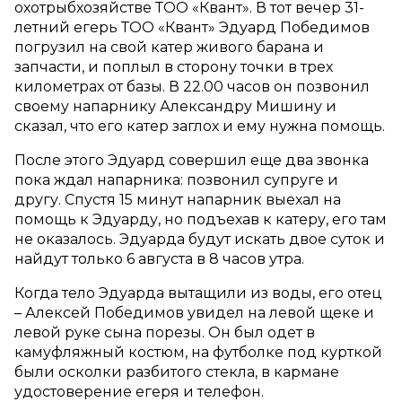
охотрыбхозяйстве ТОО «Квант». В тот вечер 31-
летний егерь ТОО «Квант» Эдуард Победимов
погрузил на свой катер живого барана и
запчасти, и поплыл в сторону точки в трех
километрах от базы. В 22.00 часов он позвонил
своему напарнику Александру Мишину и
сказал, что его катер заглох и ему нужна помощь.
После этого Эдуард совершил еще два звонка
пока ждал напарника: позвонил супруге и
другу. Спустя 15 минут напарник выехал на
помощь к Эдуарду, но подъехав к катеру, его там
не оказалось. Эдуарда будут искать двое суток и
найдут только 6 августа в 8 часов утра.
Когда тело Эдуарда вытащили из воды, его отец
– Алексей Победимов увидел на левой щеке и
левой руке сына порезы. Он был одет в
камуфляжный костюм, на футболке под курткой
были осколки разбитого стекла, в кармане
удостоверение егеря и телефон.