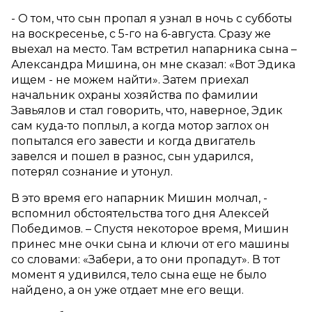
- О том, что сын пропал я узнал в ночь с субботы
на воскресенье, с 5-го на 6-августа. Сразу же
выехал на место. Там встретил напарника сына –
Александра Мишина, он мне сказал: «Вот Эдика
ищем - не можем найти». Затем приехал
начальник охраны хозяйства по фамилии
Завьялов и стал говорить, что, наверное, Эдик
сам куда-то поплыл, а когда мотор заглох он
попытался его завести и когда двигатель
завелся и пошел в разнос, сын ударился,
потерял сознание и утонул.
В это время его напарник Мишин молчал, -
вспомнил обстоятельства того дня Алексей
Победимов. – Спустя некоторое время, Мишин
принес мне очки сына и ключи от его машины
со словами: «Забери, а то они пропадут». В тот
момент я удивился, тело сына еще не было
найдено, а он уже отдает мне его вещи.