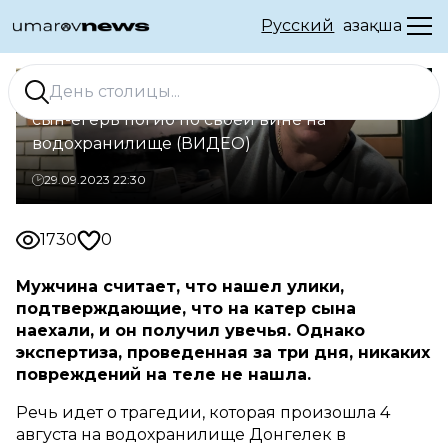
Русский
Қазақша
Житель Уральска не верит, что его
сын-егерь погиб по своей вине на
водохранилище (ВИДЕО)
29.09.2023 22:30
1730
0
Мужчина считает, что нашел улики,
подтверждающие, что на катер сына
наехали, и он получил увечья. Однако
экспертиза, проведенная за три дня, никаких
повреждений на теле не нашла.
Речь идет о трагедии, которая произошла 4
августа на водохранилище Донгелек в