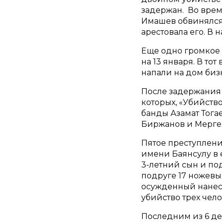
задержан. Во врем
Имашев обвинялся 
арестовала его. В
Еще одно громкое 
на 13 января. В то
напали на дом биз
После задержания 
которых, «Убийство
банды Азамат Тог
Биржанов и Мерге
Пятое преступлени
имени Баянсулу в е
3-летний сын и по
подруге 17 ножевы
осужденный нанес 
убийство трех чел
Последним из 6 де