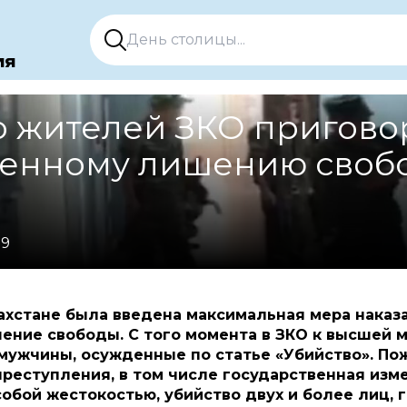
ия
о жителей ЗКО пригово
енному лишению свобо
09
захстане была введена максимальная мера наказ
ние свободы. С того момента в ЗКО к высшей м
 мужчины, осужденные по статье «Убийство». П
преступления, в том числе государственная изме
обой жестокостью, убийство двух и более лиц, 