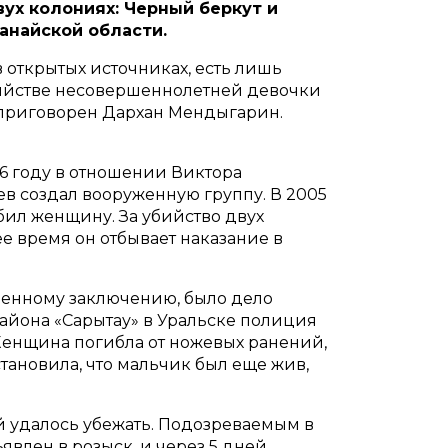
ух колониях: Черный беркут и
анайской области.
 открытых источниках, есть лишь
убийстве несовершеннолетней девочки
л приговорен Дархан Мендыгарин.
6 году в отношении Виктора
аев создал вооруженную группу. В 2005
ил женщину. За убийство двух
е время он отбывает наказание в
ненному заключению, было дело
орайона «Сарытау» в Уральске полиция
Женщина погибла от ножевых ранений,
тановила, что мальчик был еще жив,
ой удалось убежать. Подозреваемым в
явлен в розыск, и через 5 дней