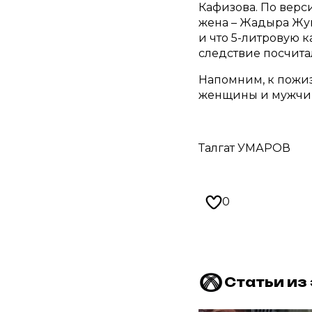
Кафизова. По верс
жена – Жадыра Жум
и что 5-литровую 
следствие посчита
Напомним, к пожиз
женщины и мужчин
Талгат УМАРОВ
0
Статьи из