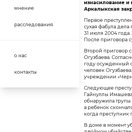
изнасилование и
мнение
Аркалыкская закр
Первое преступлен
расследования
сухая фабула дела
31 июля 2004 года
После приговора с
Второй приговор с
о нас
Огузбаева. Согласн
году осужденный с
человек Огузбаева
контакты
учреждении «Черн
Следующее престу
Гайнуллы Имашева. 
обнаружила трупы 
а ребенок скончал
когда преступник 
В доме в момент у
двойном убийстве 