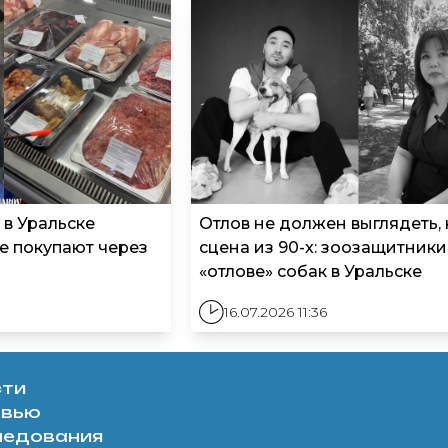
 в Уральске
Отлов не должен выглядеть, 
е покупают через
сцена из 90-х: зоозащитники
«отлове» собак в Уральске
16.07.2026 11:36
сти
рвью
ледования