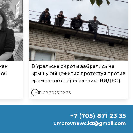
как
В Уральске сироты забрались на
 об
крышу общежития протестуя против
временного переселения (ВИДЕО)
11.09.2023 22:26
+7 (705) 871 23 35
umarovnews.kz@gmail.com