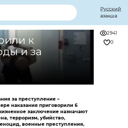
Русский
Қазақша
2941
рили к
0
ды и за
ания за преступление –
ере наказания приговорили 6
ожизненное заключение назначают
на, терроризм, убийство,
геноцид, военные преступления,