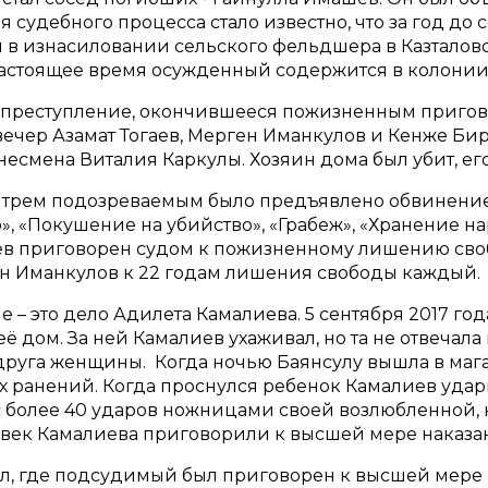
я судебного процесса стало известно, что за год до
в изнасиловании сельского фельдшера в Казталовс
 настоящее время осужденный содержится в колонии
преступление, окончившееся пожизненным приговор
т вечер Азамат Тогаев, Мерген Иманкулов и Кенже Би
несмена Виталия Каркулы. Хозяин дома был убит, его
трем подозреваемым было предъявлено обвинение 
», «Покушение на убийство», «Грабеж», «Хранение на
аев приговорен судом к пожизненному лишению сво
н Иманкулов к 22 годам лишения свободы каждый.
е – это дело Адилета Камалиева. 5 сентября 2017 г
ё дом. За ней Камалиев ухаживал, но та не отвечал
друга женщины. Когда ночью Баянсулу вышла в мага
х ранений. Когда проснулся ребенок Камалиев удари
более 40 ударов ножницами своей возлюбленной, ко
овек Камалиева приговорили к высшей мере наказа
л, где подсудимый был приговорен к высшей мере 