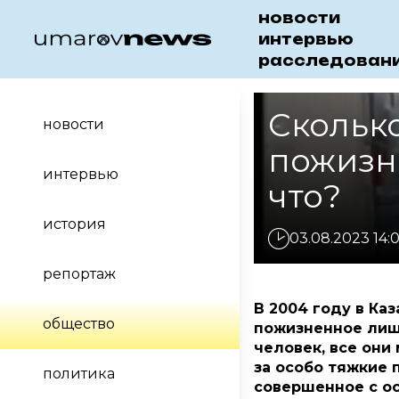
новости
интервью
расследован
Скольк
новости
пожизн
интервью
что?
история
03.08.2023 14:
репортаж
В 2004 году в Ка
общество
пожизненное лише
человек, все они
за особо тяжкие 
политика
совершенное с ос