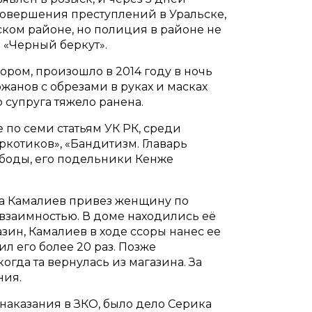
 совершения преступлений в Уральске,
ком районе, но полиция в районе не
 «Черный беркут».
ом, произошло в 2014 году в ночь
ржанов с обрезами в руках и масках
 супруга тяжело ранена.
по семи статьям УК РК, среди
ркотиков», «Бандитизм. Главарь
боды, его подельники Кенже
ода Камалиев привез женщину по
а взаимностью. В доме находились её
зин, Камалиев в ходе ссоры нанес ее
л его более 20 раз. Позже
гда та вернулась из магазина. За
ния.
наказания в ЗКО, было дело Серика