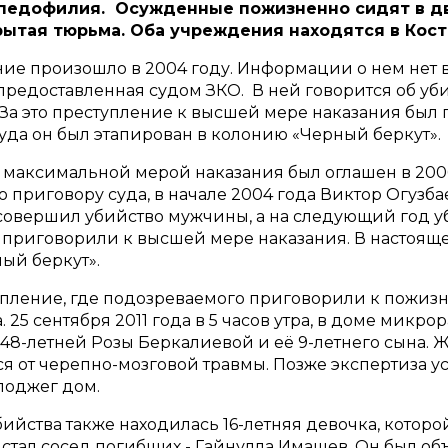
 педофилия. Осужденные пожизненно сидят в дв
ытая тюрьма. Оба учреждения находятся в Кост
ие произошло в 2004 году. Информации о нем нет в
 предоставленная судом ЗКО. В ней говорится об 
. За это преступление к высшей мере наказания бы
уда он был этапирован в колонию «Черный беркут».
 максимальной мерой наказания был оглашен в 200
о приговору суда, в начале 2004 года Виктор Огузб
овершил убийство мужчины, а на следующий год уб
 приговорили к высшей мере наказания. В настояще
ый беркут».
пление, где подозреваемого приговорили к пожиз
25 сентября 2011 года в 5 часов утра, в доме микр
48-летней Розы Беркалиевой и её 9-летнего сына. 
ся от черепно-мозговой травмы. Позже экспертиза ус
поджег дом.
бийства также находилась 16-летняя девочка, котор
стал сосед погибших - Гайнулла Имашев. Он был объ