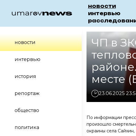
новости
интервью
расследован
ЧП в ЗК
новости
теплов
интервью
районе.
месте 
история
репортаж
23.06.2025 23:
общество
По информации пресс-
произошло смертельн
политика
окраины села Сайхин,