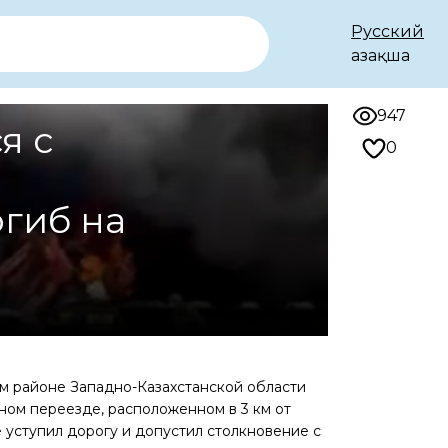
Русский
Қазақша
947
я с
0
м
огиб на
ом районе Западно-Казахстанской области
ом переезде, расположенном в 3 км от
 уступил дорогу и допустил столкновение с