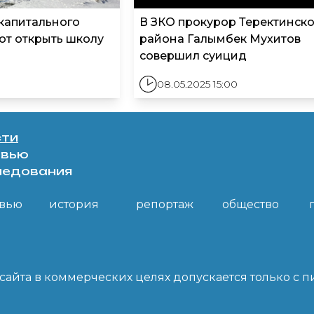
 капитального
В ЗКО прокурор Теректинск
ют открыть школу
района Галымбек Мухитов
совершил суицид
08.05.2025 15:00
сти
рвью
ледования
вью
история
репортаж
общество
айта в коммерческих целях допускается только с 