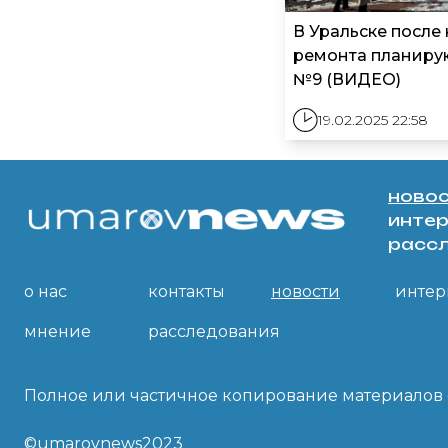
В Уральске после
ремонта планиру
№9 (ВИДЕО)
19.02.2025 22:58
ново
инте
расс
о нас
контакты
новости
интер
мнение
расследования
Полное или частичное копирование материалов с
©umarovnews2023