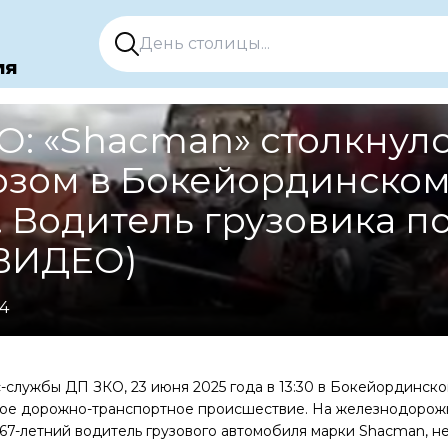
ия
О: «Shacman» столкнулс
озом в Бокейординско
 Водитель грузовика п
(ВИДЕО)
54
службы ДП ЗКО, 23 июня 2025 года в 13:30 в Бокейординск
ое дорожно-транспортное происшествие. На железнодорожн
 67-летний водитель грузового автомобиля марки Shacman, не