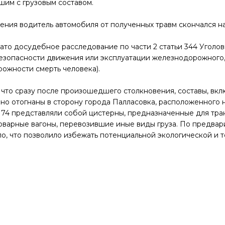
шим с грузовым составом.
вения водитель автомобиля от полученных травм скончался на
ато досудебное расследование по части 2 статьи 344 Уголо
зопасности движения или эксплуатации железнодорожного, 
ожности смерть человека).
что сразу после произошедшего столкновения, составы, вк
вно отогнаны в сторону города Палласовка, расположенного
 74 представляли собой цистерны, предназначенные для тра
товарные вагоны, перевозившие иные виды груза. По предвар
о, что позволило избежать потенциальной экологической и т