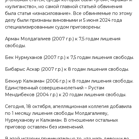
«хулиганство», но самой главной статьей обвинения
была статья «изнасилование». Все обвиняемые по этому
делу были признаны виновными и 5 июня 2024 года
специализированным судом приговорены:
Арман Молдагалиев (2007 г.р.) к 7,5 годам лишения
свободы.
Бек Нурмуханов (2007 г.р.) к 7,5 годам лишения свободы.
Бибарыс Аскар (2007 г.р.) к 8 годам лишения свободы.
Бекнур Калкаман (2006 г.р.) к 8 годам лишения свободы.
Единственный совершеннолетний – Рустам
Мендибеков (2004 г.р.) к 20 годам лишения свободы.
Сегодня, 18 октября, апелляционная коллегия добавила
по 1 месяцу лишения свободы Молдагалиеву,
Нурмуханову и Калкаман. В отношении остальных
приговор оставлен без изменений.
В этой истории примечательно то, что мать девочки во