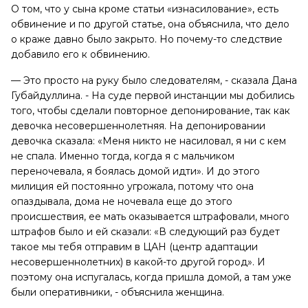
О том, что у сына кроме статьи «изнасилование», есть
обвинение и по другой статье, она объяснила, что дело
о краже давно было закрыто. Но почему-то следствие
добавило его к обвинению.
— Это просто на руку было следователям, - сказала Дана
Губайдуллина. - На суде первой инстанции мы добились
того, чтобы сделали повторное депонирование, так как
девочка несовершеннолетняя. На депонировании
девочка сказала: «Меня никто не насиловал, я ни с кем
не спала. Именно тогда, когда я с мальчиком
переночевала, я боялась домой идти». И до этого
милиция ей постоянно угрожала, потому что она
опаздывала, дома не ночевала еще до этого
происшествия, ее мать оказывается штрафовали, много
штрафов было и ей сказали: «В следующий раз будет
такое мы тебя отправим в ЦАН (центр адаптации
несовершеннолетних) в какой-то другой город». И
поэтому она испугалась, когда пришла домой, а там уже
были оперативники, - объяснила женщина.