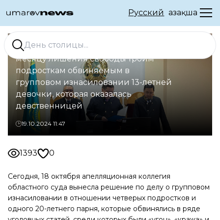
Русский
Қазақша
Апелляционный суд ЗКО добавил по
месяцу лишения свободы троим
подросткам обвиняемым в
групповом изнасиловании 13-летней
девочки, которая оказалась
девственницей
19.10.2024 11:47
1393
0
Сегодня, 18 октября апелляционная коллегия
областного суда вынесла решение по делу о групповом
изнасиловании в отношении четверых подростков и
одного 20-летнего парня, которые обвинялись в ряде
уголовных статей, среди которых были «угон», «кража» и