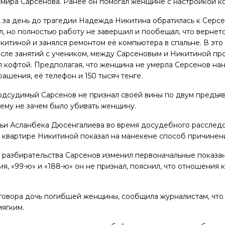
мира Сарсенова. Ранее он помогал женщине с настройкой к
 за день до трагедии Надежда Никитина обратилась к Серсе
, но полностью работу не завершил и пообещал, что вернет
китиной и занялся ремонтом её компьютера в спальне. В это
осле занятий с учеником, между Сарсеновым и Никитиной про
л кофтой. Предполагая, что женщина не умерла Серсенов нан
рашения, её телефон и 150 тысяч тенге.
одсудимый Сарсенов не признал своей вины по двум предъя
 ему не зачем было убивать женщину.
ьи Асланбека Дюсенгалиева во время досудебного расследо
в квартире Никитиной показал на манекене способ причинен
о разбирательства Сарсенов изменил первоначальные показани
ия, «99-ю» и «188-ю» он не признал, пояснил, что отношения 
овора дочь погибшей женщины, сообщила журналистам, что о
мягким.