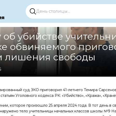
ия
 об убийстве учительн
ке обвиняемого пригов
ам лишения свободы
6
зированный суд ЗКО приговорил 41-летнего Темира Сарсенов
статьям Уголовного кодекса РК: «Убийство», «Кража», «Хран
нии, которое произошло 25 апреля 2024 года. В тот день в с
наружено тело учительницы начальных классов школы №9 Н