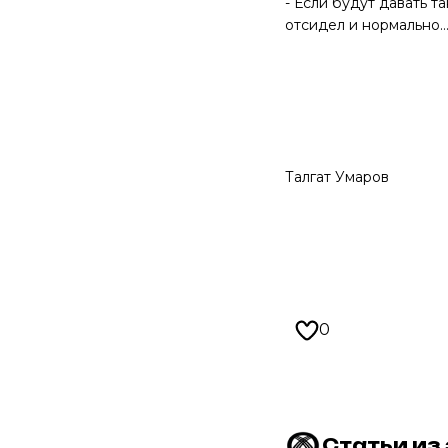
- Если будут давать т
отсидел и нормально…,
Талгат Умаров
0
Статьи из