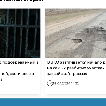
, подозреваемый в
В ЗКО затягивается начало 
на самых разбитых участках
ей, скончался в
«аксайской трассы»
ка
18.07.2024 14:52