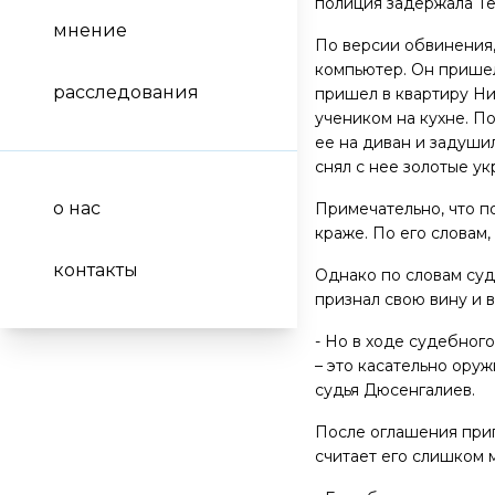
полиция задержала Те
мнение
По версии обвинения,
компьютер. Он пришел
расследования
пришел в квартиру Ни
учеником на кухне. П
ее на диван и задуши
снял с нее золотые ук
о нас
Примечательно, что п
краже. По его словам,
контакты
Однако по словам суд
признал свою вину и 
- Но в ходе судебног
– это касательно оруж
судья Дюсенгалиев.
После оглашения приг
считает его слишком 