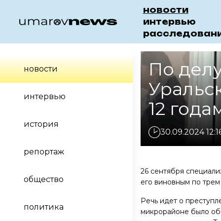
новости
интервью
расследован
По делу
новости
Уральс
интервью
12 год
история
30.09.2024 12:1
репортаж
26 сентября специали
общество
его виновным по трем 
Речь идет о преступле
политика
микрорайоне было об