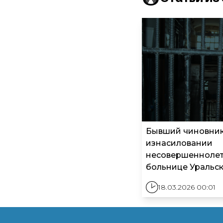
Бывший чиновник
изнасиловании
несовершеннолетн
больнице Уральс
18.03.2026 00:01