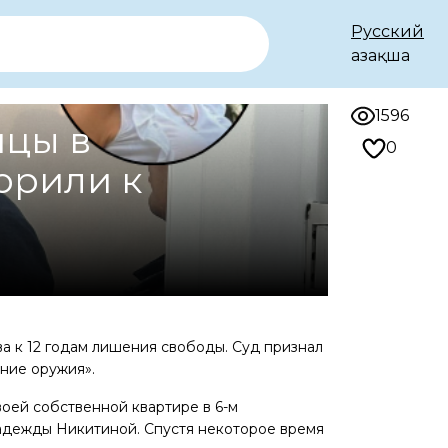
Русский
Қазақша
1596
ицы в
0
орили к
а к 12 годам лишения свободы. Суд признал
ение оружия».
воей собственной квартире в 6-м
адежды Никитиной. Спустя некоторое время