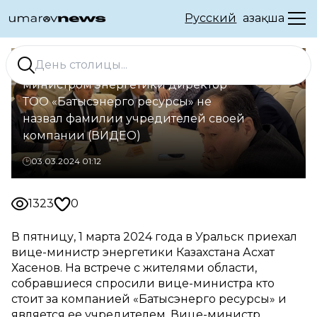
Русский
Қазақша
В Уральске на встрече с вице-
министром энергетики директор
ТОО «Батысэнерго ресурсы» не
назвал фамилии учредителей своей
компании (ВИДЕО)
03.03.2024 01:12
1323
0
В пятницу, 1 марта 2024 года в Уральск приехал
вице-министр энергетики Казахстана Асхат
Хасенов. На встрече с жителями области,
собравшиеся спросили вице-министра кто
стоит за компанией «Батысэнерго ресурсы» и
является ее учредителем. Вице-министр