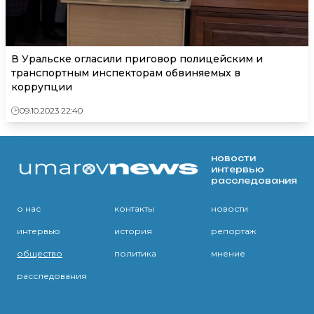
В Уральске огласили приговор полицейским и
транспортным инспекторам обвиняемых в
коррупции
09.10.2023 22:40
новости
интервью
расследования
о нас
контакты
новости
интервью
история
репортаж
общество
политика
мнение
расследования